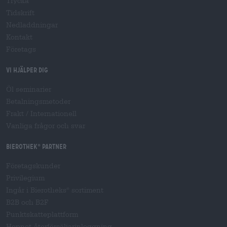
Trycka
Tidskrift
Nedladdningar
Kontakt
Företags
Vi hjälper dig
Öl seminarier
Betalningsmetoder
Frakt
/
Internationell
Vanliga frågor och svar
Bierothek
partner
®
Företagskunder
Privilegium
Ingår i Bierotheks
sortiment
®
B2B och B2F
Punktskatteplattform
Hopnet-återförsäljarinloggning