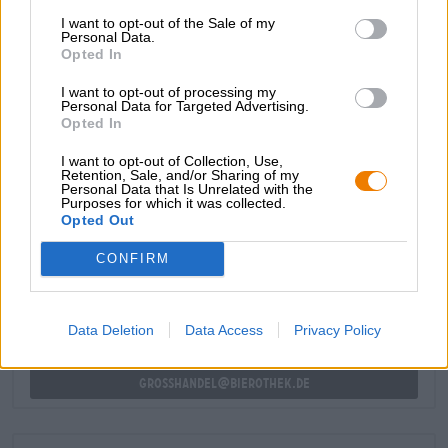
yuzu från Japan ger en touch av det exotiska.
I want to opt-out of the Sale of my
Personal Data.
Det internationella ölet Misato kombinerar intensiva
Opted In
citrusaromer, frisk fruktighet och kryddig jäst med en lätt
pirrande kryddighet, en len munkänsla och aromatisk
I want to opt-out of processing my
komplexitet. En världsresa i varje klunk!
Personal Data for Targeted Advertising.
Opted In
I want to opt-out of Collection, Use,
Retention, Sale, and/or Sharing of my
Personal Data that Is Unrelated with the
Purposes for which it was collected.
GRATIS ÖLKONSULTATION
Opted Out
Har du frågor om denna öl? Vi finns här för dig.
shop@bierothek.de
CONFIRM
handlare eller krögare
Data Deletion
Data Access
Privacy Policy
Vill du köpa större kvantiteter billigare?
grosshandel@bierothek.de