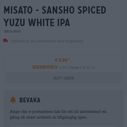
misato - sansho spiced
yuzu white ipa
orca brau
Artikeln är för närvarande inte tillgänglig
€ 5,89
MEHRWEG
0,33 L Flaska € 16,21 / L
Slut i lager
Bevaka
Ange din e-postadress här för att bli informerad en
gång så snart artikeln är tillgänglig igen.
Your Email