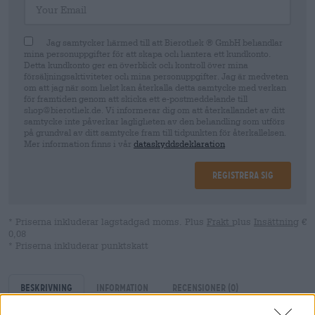
Jag samtycker härmed till att Bierothek ® GmbH behandlar
mina personuppgifter för att skapa och hantera ett kundkonto.
Detta kundkonto ger en överblick och kontroll över mina
försäljningsaktiviteter och mina personuppgifter. Jag är medveten
om att jag när som helst kan återkalla detta samtycke med verkan
för framtiden genom att skicka ett e-postmeddelande till
shop@bierothek.de. Vi informerar dig om att återkallandet av ditt
samtycke inte påverkar lagligheten av den behandling som utförs
på grundval av ditt samtycke fram till tidpunkten för återkallelsen.
Mer information finns i vår
dataskyddsdeklaration
Registrera sig
* Priserna inkluderar lagstadgad moms. Plus
Frakt
plus
Insättning
€
0,08
* Priserna inkluderar punktskatt
Beskrivning
Information
Recensioner
(0)