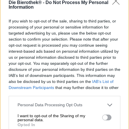
Die Bierothek® -
Do Not Process My Personal
Information
Även om öl på våra breddgrader kan tillverkas helt av
regionala ingredienser, använder många bryggerier
If you wish to opt-out of the sale, sharing to third parties, or
ingredienser som har spridits vida omkring. Detta beror
främst på att hantverksöl kan innehålla en mängd olika
processing of your personal or sensitive information for
ingredienser, och världen erbjuder ett överflöd av smaker.
targeted advertising by us, please use the below opt-out
Internationella humlesorter är ett lysande sätt att utöka
section to confirm your selection. Please note that after your
smakprofilen hos en brygd utan att bryta mot den
opt-out request is processed you may continue seeing
bayerska renhetslagen, men många hantverksbryggerier
interest-based ads based on personal information utilized by
har för länge sedan gått bortom denna begränsning och
us or personal information disclosed to third parties prior to
använder sig av en mängd olika källor när de väljer sina
your opt-out. You may separately opt-out of the further
ingredienser.
disclosure of your personal information by third parties on the
IAB’s list of downstream participants. This information may
Orca Brau-bryggeriet i Nürnberg är inget undantag. Felix
also be disclosed by us to third parties on the
IAB’s List of
och hans team älskar att göra allt för att förfina sina öl
Downstream Participants
that may further disclose it to other
med allt planeten har att erbjuda. Deras senaste skapelse,
third parties.
Misato, är en sann skattkammare av internationella
smaker. Basstilen är en India Pale Ale, med rötter i
Personal Data Processing Opt Outs
England. En belgisk Wit-jäst ger kryddan, och de
klassiska Wit-tillsatserna av korianderfrön och apelsinskal
I want to opt-out of the Sharing of my
finns också på ingredienslistan. Humlesorterna Amarillo,
personal data.
Citra och Idaho 7 kommer från USA. Sansho-peppar och
Opted In