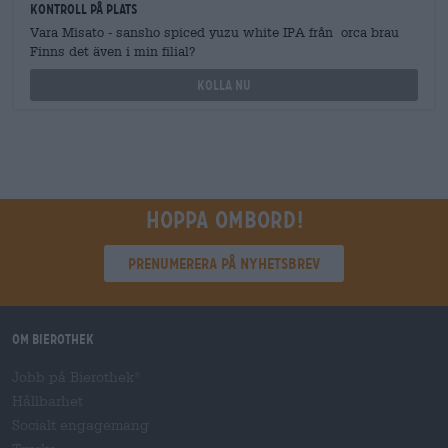
Kontroll på plats
Vara Misato - sansho spiced yuzu white IPA från orca brau
Finns det även i min filial?
Kolla nu
Hoppa ombord!
Prenumerera på nyhetsbrev
Om Bierothek
Jobb på Bierothek
®
Hållbarhet
Socialt engagemang