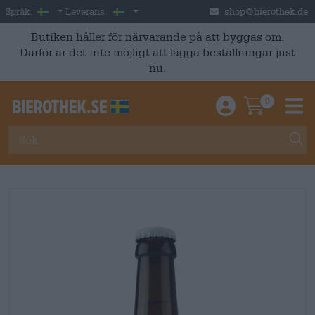
Skip to main content
Swedish
Sverige
Språk:
Leverans:
shop@bierothek.de
Butiken håller för närvarande på att byggas om.
Därför är det inte möjligt att lägga beställningar just
nu.
0
Einloggen / An
Warenkor
M