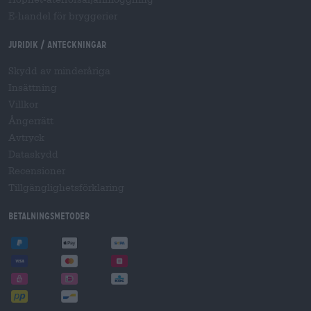
E-handel för bryggerier
Juridik / Anteckningar
Skydd av minderåriga
Insättning
Villkor
Ångerrätt
Avtryck
Dataskydd
Recensioner
Tillgänglighetsförklaring
Betalningsmetoder