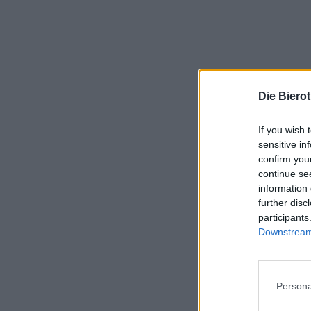
Die Biero
If you wish 
sensitive in
confirm you
continue se
information 
further disc
participants
Downstream 
Persona