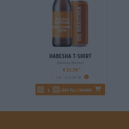
Habesha T-Shirt
Habesha Brewery
€ 21,39
-
1 St. - € 21,39 / St.
Lägg till i vagnen
decrease quantity
increase quantity