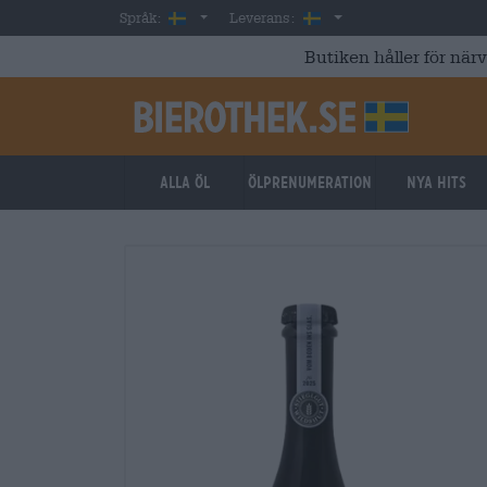
Skip to main content
Swedish
Sverige
Språk:
Leverans:
Butiken håller för när
Alla öl
ölprenumeration
Nya hits