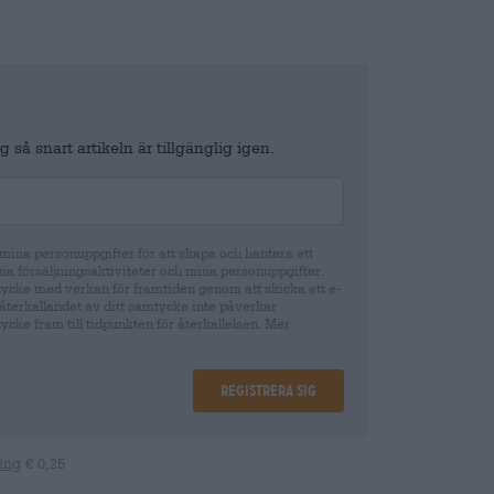
 så snart artikeln är tillgänglig igen.
ina personuppgifter för att skapa och hantera ett
na försäljningsaktiviteter och mina personuppgifter.
tycke med verkan för framtiden genom att skicka ett e-
återkallandet av ditt samtycke inte påverkar
cke fram till tidpunkten för återkallelsen. Mer
Registrera sig
ing
€ 0,25