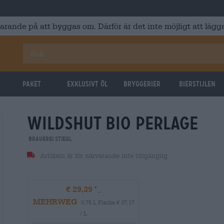
varande på att byggas om. Därför är det inte möjligt att lägga
Paket
Exklusivt Öl
Bryggerier
Bierstijlen
wildshut bio perlage
Brauerei Stiegl
Artikeln är för närvarande inte tillgänglig
€ 29,39
MEHRWEG
0,75 L Flaska € 37,17
/ L