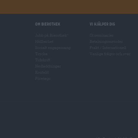
Om Bierothek
Vi hjälper dig
Jobb på Bierothek
Öl seminarier
®
Hållbarhet
Betalningsmetoder
Socialt engagemang
Frakt
/
Internationell
Trycka
Vanliga frågor och svar
Tidskrift
Nedladdningar
Kontakt
Företags