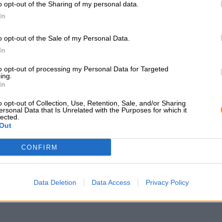
prisbelönta skapelse.
o opt-out of the Sharing of my personal data.
In
o opt-out of the Sale of my Personal Data.
In
GRATIS ÖLKONSULTATION
handlare eller krö
to opt-out of processing my Personal Data for Targeted
Har du frågor om denna öl? Vi
Vill du köpa större k
ing.
finns här för dig.
billigare?
In
shop@bierothek.de
grosshandel@bier
o opt-out of Collection, Use, Retention, Sale, and/or Sharing
ersonal Data that Is Unrelated with the Purposes for which it
lected.
Out
kså
CONFIRM
Data Deletion
Data Access
Privacy Policy