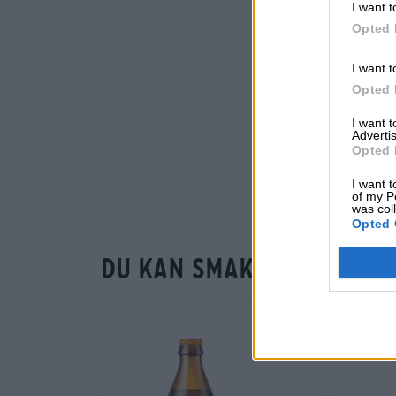
I want t
Opted 
I want t
Opted 
I want 
Advertis
Opted 
I want t
of my P
was col
Opted 
Du kan smaka på det oc