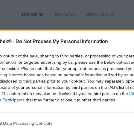
Beskrivning
Information
Recensioner
(0)
Vingårdar är ett välbekant koncept för oss alla och kan h
thek® -
Do Not Process My Personal Information
jord och rätt mängd sol och regn för vinrankor. Bryggerie
som troligen bara uppstått sedan hantverksölsrörelsen
behöver soliga sluttningar för vinrankor, kräver ett bry
to opt-out of the sale, sharing to third parties, or processing of your per
och humle.
formation for targeted advertising by us, please use the below opt-out s
r selection. Please note that after your opt-out request is processed y
Österrikes första ölgård, Wildshut, grundades av Stiegl 
eing interest-based ads based on personal information utilized by us or
växter. Förutom vidsträckta fält där en mängd olika säd
disclosed to third parties prior to your opt-out. You may separately opt-
humleträdgårdar, samt ett eget mälteri och rosteri. Stieg
losure of your personal information by third parties on the IAB’s list of
sitt eget spannmål. Även bryggvattnet hämtas från gå
. This information may also be disclosed by us to third parties on the
IA
utmärkt bryggvatten, den perfekta grunden för utsökta ö
Participants
that may further disclose it to other third parties.
Öl som Wildshut Bio Perlage – en Brut de Bière – utsågs n
världen år 2025. Denna överjästa öl buteljeras i elegant
av lyxigt mousserande vin. Wildshut Bio Perlage fängsla
l Data Processing Opt Outs
vitt skum, som ständigt bubblar av bubblor. En blandning
humletoner och kryddig, men ändå subtil jäst formar a