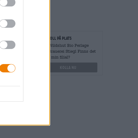
gare
Kontroll på plats
vantiteter
Vara Wildshut Bio Perlage
från Brauerei Stiegl Finns det
även i min filial?
othek.de
Kolla nu