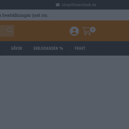
shop@bierothek.de
 beställningar just nu.
0
Einloggen / Anmelden
Warenkorb
Gåvor
Erbjudanden %
Frakt