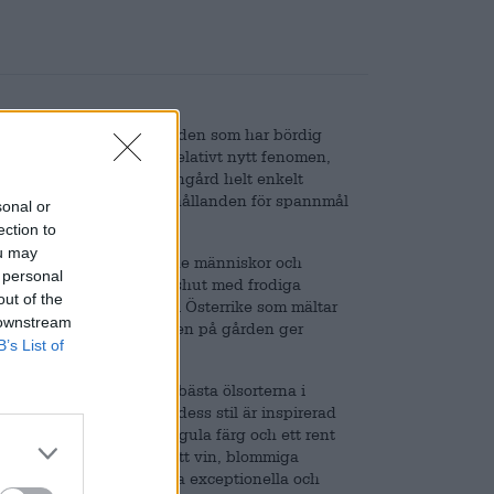
ittas i varje region i världen som har bördig
r, å andra sidan, är ett relativt nytt fenomen,
s uppkomst. Medan en vingård helt enkelt
ggeri optimala odlingsförhållanden för spannmål
sonal or
ection to
ou may
och är ett paradis för både människor och
 personal
esslag odlas, ståtar Wildshut med frodiga
out of the
l är det enda bryggeriet i Österrike som mältar
 downstream
rdens egen brunn: brunnen på gården ger
B’s List of
l.
yligen till en av de tio bästa ölsorterna i
a champagneflaskor och dess stil är inspirerad
r med sin delikata, smörgula färg och ett rent
 av vita druvor, torrt vitt vin, blommiga
romen och smaken i denna exceptionella och