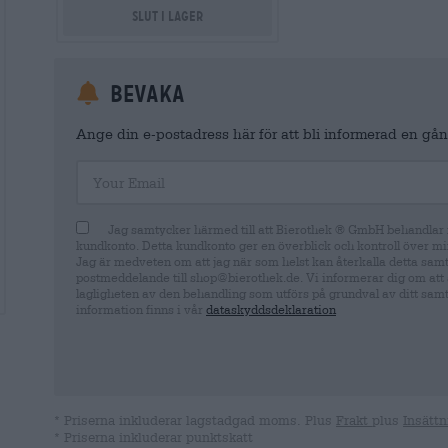
Slut i lager
Bevaka
Ange din e-postadress här för att bli informerad en gång
Your Email
Jag samtycker härmed till att Bierothek ® GmbH behandlar m
kundkonto. Detta kundkonto ger en överblick och kontroll över mi
Jag är medveten om att jag när som helst kan återkalla detta sam
postmeddelande till shop@bierothek.de. Vi informerar dig om att 
lagligheten av den behandling som utförs på grundval av ditt samty
information finns i vår
dataskyddsdeklaration
* Priserna inkluderar lagstadgad moms. Plus
Frakt
plus
Insättn
* Priserna inkluderar punktskatt