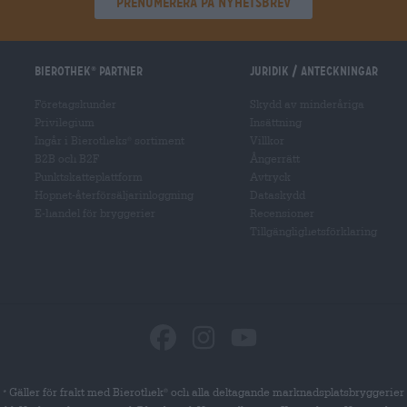
Prenumerera på nyhetsbrev
Bierothek
partner
Juridik / Anteckningar
®
Företagskunder
Skydd av minderåriga
Privilegium
Insättning
Ingår i Bierotheks
sortiment
Villkor
®
B2B och B2F
Ångerrätt
Punktskatteplattform
Avtryck
Hopnet-återförsäljarinloggning
Dataskydd
E-handel för bryggerier
Recensioner
Tillgänglighetsförklaring
Gäller för frakt med Bierothek
och alla deltagande marknadsplatsbryggerier
®
*