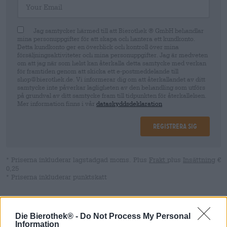
Jag samtycker härmed till att Bierothek ® GmbH behandlar
mina personuppgifter för att skapa och hantera ett kundkonto.
Detta kundkonto ger en överblick och kontroll över mina
försäljningsaktiviteter och mina personuppgifter. Jag är medveten
om att jag när som helst kan återkalla detta samtycke med verkan
för framtiden genom att skicka ett e-postmeddelande till
shop@bierothek.de. Vi informerar dig om att återkallandet av ditt
samtycke inte påverkar lagligheten av den behandling som utförs
på grundval av ditt samtycke fram till tidpunkten för återkallelsen.
Mer information finns i vår
dataskyddsdeklaration
Registrera sig
* Priserna inkluderar lagstadgad moms. Plus
Frakt
plus
Insättning
€
0,25
* Priserna inkluderar punktskatt
Beskrivning
Information
Recensioner
(0)
Die Bierothek® -
Do Not Process My Personal
Information