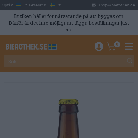
Skip to main content
Swedish
Sverige
Språk:
Leverans:
shop@bierothek.de
Butiken håller för närvarande på att byggas om.
Därför är det inte möjligt att lägga beställningar just
nu.
0
Einloggen / An
Warenkor
M