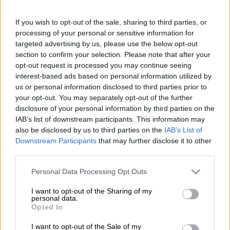
Pastis är ett destillat som kommer från Frankrike och som
If you wish to opt-out of the sale, sharing to third parties, or
ofta dricks där som aperitif. Spriten är gjord av anis och en
processing of your personal or sensitive information for
blandning av socker och olika örter, bland annat
targeted advertising by us, please use the below opt-out
fänkålsfrön och lakrits. När den är outspädd har Pastis en
section to confirm your selection. Please note that after your
stark citrongul färg, men spriten serveras vanligtvis med
opt-out request is processed you may continue seeing
fem till sex delar vatten. Tillsatsen av vatten säkerställer
interest-based ads based on personal information utilized by
att snapsen får den krämiga färgen som färsk mjölk.
us or personal information disclosed to third parties prior to
Blue Coast-bryggeriet kommer från Nice, pastisens
your opt-out. You may separately opt-out of the further
högborg, och tar gärna ett glas eller två i slutet av dagen.
disclosure of your personal information by third parties on the
Hennes favoritversion av detta kommer från Pastis de
IAB’s list of downstream participants. This information may
Nice, en liten tillverkare som engagerar sig i den
also be disclosed by us to third parties on the
IAB’s List of
handgjorda produktionen av de finaste pastis. Och
Downstream Participants
that may further disclose it to other
eftersom bryggare och destillatörer sällan bara dricker
third parties.
bestämde sig de båda företagen för att slå sig samman på
en mysig kväll med snaps och öl.
Personal Data Processing Opt Outs
Deras samarbetssatsning heter Anissa Bella och är en
I want to opt-out of the Sharing of my
gyllene ale som, förutom 5,3 % alkoholhalt och 22 bittra
personal data.
Opted In
enheter, tillför Pastis anda i ditt glas. Bryggan kombinerar
lätt malt med intensiva toner av anis, fänkålsfrön,
I want to opt-out of the Sale of my
skogsörter och lakrits. Denna öl är det rätta valet för dig