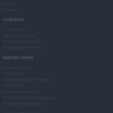
Kontakt
Företags
Vi hjälper dig
Öl seminarier
Betalningsmetoder
Frakt
/
Internationell
Vanliga frågor och svar
Bierothek
partner
®
Företagskunder
Privilegium
Ingår i Bierotheks
sortiment
®
B2B och B2F
Punktskatteplattform
Hopnet-återförsäljarinloggning
E-handel för bryggerier