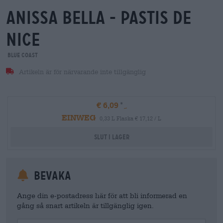
anissa bella - pastis de
nice
Blue Coast
Artikeln är för närvarande inte tillgänglig
€ 6,09
EINWEG
0,33 L Flaska € 17,12 / L
Slut i lager
Bevaka
Ange din e-postadress här för att bli informerad en
gång så snart artikeln är tillgänglig igen.
Your Email