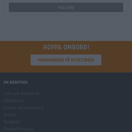
Kolla nu
Hoppa ombord!
Prenumerera på nyhetsbrev
Om Bierothek
Jobb på Bierothek
®
Hållbarhet
Socialt engagemang
Trycka
Tidskrift
Nedladdningar