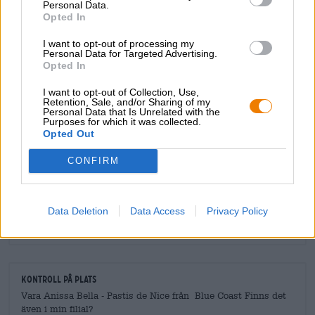
Personal Data.
som gillar örttoner och lakrits. Alla andra borde passa in
Opted In
här.
I want to opt-out of processing my
Personal Data for Targeted Advertising.
Opted In
I want to opt-out of Collection, Use,
Retention, Sale, and/or Sharing of my
GRATIS ÖLKONSULTATION
Personal Data that Is Unrelated with the
Purposes for which it was collected.
Har du frågor om denna öl? Vi finns här för dig.
Opted Out
shop@bierothek.de
CONFIRM
handlare eller krögare
Vill du köpa större kvantiteter billigare?
Data Deletion
Data Access
Privacy Policy
grosshandel@bierothek.de
Kontroll på plats
Vara Anissa Bella - Pastis de Nice från Blue Coast Finns det
även i min filial?