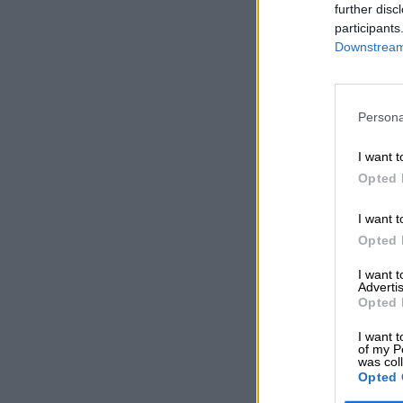
further disc
participants
Downstream 
Persona
I want t
Opted 
I want t
Opted 
I want 
Advertis
Opted 
I want t
of my P
was col
Opted 