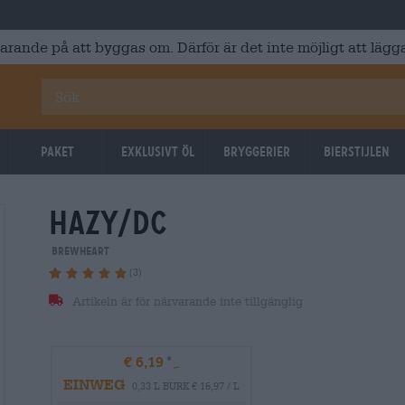
varande på att byggas om. Därför är det inte möjligt att lägga
Paket
Exklusivt Öl
Bryggerier
Bierstijlen
hazy/dc
Brewheart
(3)
Artikeln är för närvarande inte tillgänglig
€ 6,19
EINWEG
0,33 L BURK € 16,97 / L