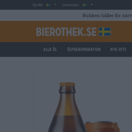
Skip to main content
Swedish
Sverige
Språk:
Leverans:
Butiken håller för när
Alla öl
ölprenumeration
Nya hits