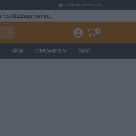
shop@bierothek.de
 beställningar just nu.
0
Einloggen / Anmelden
Warenkorb
Gåvor
Erbjudanden %
Frakt