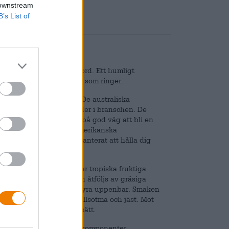
 downstream
B’s List of
det AC/DCs kraftfulla ord. Ett humligt
e bara Angus Youngs öron som ringer.
e IPA i stora fotspår. De australiska
å rockhimlen och legender i branschen. De
er. Men Hazy/DC är också på god väg att bli en
humle. Packad med tre amerikanska
mle TNT och kommer garanterat att hålla dig
, vitt huvud. Först träffar tropiska fruktiga
e, mango och ananas. Den åtföljs av gräsiga
a kropp och en delikat kolsyra uppenbar. Smaken
ropiska frukter, karamellsötma och jäst. Mot
å ett torrt och syrligt sätt.
ästerverk av humle smakkomponenter.