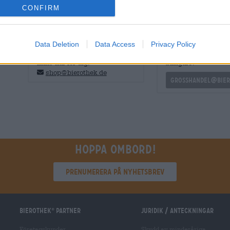
CONFIRM
GRATIS ÖLKONSULTATION
handlare eller krö
Data Deletion
Data Access
Privacy Policy
Har du frågor om denna öl? Vi
Vill du köpa större k
finns här för dig.
billigare?
shop@bierothek.de
grosshandel@bier
Hoppa ombord!
Prenumerera på nyhetsbrev
Bierothek
partner
Juridik / Anteckningar
®
Företagskunder
Skydd av minderåriga