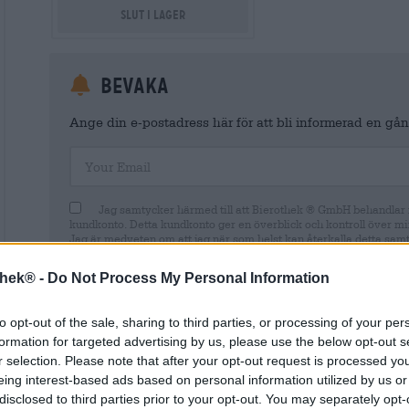
Slut i lager
Bevaka
Ange din e-postadress här för att bli informerad en gång
Your Email
Jag samtycker härmed till att Bierothek ® GmbH behandlar m
kundkonto. Detta kundkonto ger en överblick och kontroll över mi
Jag är medveten om att jag när som helst kan återkalla detta sam
postmeddelande till shop@bierothek.de. Vi informerar dig om att 
lagligheten av den behandling som utförs på grundval av ditt samty
thek® -
Do Not Process My Personal Information
information finns i vår
dataskyddsdeklaration
to opt-out of the sale, sharing to third parties, or processing of your per
formation for targeted advertising by us, please use the below opt-out s
r selection. Please note that after your opt-out request is processed y
eing interest-based ads based on personal information utilized by us or
* Priserna inkluderar lagstadgad moms. Plus
Frakt
plus
Insättn
disclosed to third parties prior to your opt-out. You may separately opt-
* Priserna inkluderar punktskatt