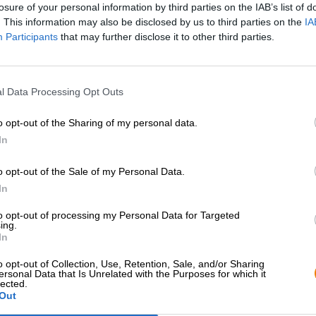
losure of your personal information by third parties on the IAB’s list of
. This information may also be disclosed by us to third parties on the
IA
Beskrivning
Information
Recensioner
(3)
Participants
that may further disclose it to other third parties.
l Data Processing Opt Outs
Hazy/DC kan perfekt beskrivas med det legendariska ban
mästerverk som slår till med full humlekraft. Det är int
o opt-out of the Sharing of my personal data.
Med namnet Hazy/DC följer Brewhearts dubbla torrhumlad
In
musikerna runt Malcolm och Angus Young är giganter p
inspirerar sina fans med hårda riff och brutalt bra text
o opt-out of the Sale of my Personal Data.
legend. Ölet har inga gitarrsolon, men det har mycket 
In
aromahumle, Loral, Amarillo och Ekuanot, det är ren hu
skaka hela natten.
to opt-out of processing my Personal Data for Targeted
ing.
Disig/DC visas i en molnig solig gul och bildar ett vackert
In
toner din näsa. Dessa inkluderar grapefrukt, citron, lim
toner och en lätt jästighet. När den dricks är ölets hel
o opt-out of Collection, Use, Retention, Sale, and/or Sharing
ersonal Data that Is Unrelated with the Purposes for which it
på Hazy/DC påminner om en exotisk milkshake gjord på t
lected.
slutet finns en fin humlebeska, som avrundar dricksnöjet p
Out
Denna IPA från Brewheart är ett vackert komponerat m