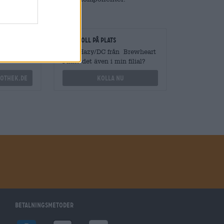
gare
Kontroll på plats
vantiteter
Vara Hazy/DC från Brewheart
Finns det även i min filial?
othek.de
Kolla nu
Betalningsmetoder