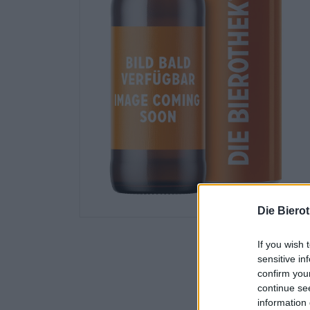
Die Biero
If you wish 
sensitive in
confirm you
continue se
information 