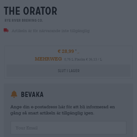
the orator
Rye River Brewing Co.
Artikeln är för närvarande inte tillgänglig
€ 28,99
MEHRWEG
0,75 L Flaska € 36,13 / L
Slut i lager
Bevaka
Ange din e-postadress här för att bli informerad en
gång så snart artikeln är tillgänglig igen.
Your Email