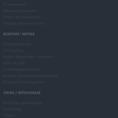
Öl seminarier
Betalningsmetoder
Frakt
/
Internationell
Vanliga frågor och svar
Bierothek
partner
®
Företagskunder
Privilegium
Ingår i Bierotheks
sortiment
®
B2B och B2F
Punktskatteplattform
Hopnet-återförsäljarinloggning
E-handel för bryggerier
Juridik / Anteckningar
Skydd av minderåriga
Insättning
Villkor