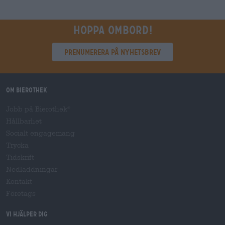
Hoppa ombord!
Prenumerera på nyhetsbrev
Om Bierothek
Jobb på Bierothek
®
Hållbarhet
Socialt engagemang
Trycka
Tidskrift
Nedladdningar
Kontakt
Företags
Vi hjälper dig