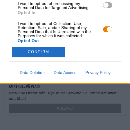
I want to opt-out of processing my
Personal Data for Targeted Advertising.
Opted In
GRATIS ÖLKONSULTATION
Har du frågor om denna öl? Vi finns här för dig.
I want to opt-out of Collection, Use,
Retention, Sale, and/or Sharing of my
shop@bierothek.de
Personal Data that Is Unrelated with the
Purposes for which it was collected.
Opted Out
handlare eller krögare
CONFIRM
Vill du köpa större kvantiteter billigare?
grosshandel@bierothek.de
Data Deletion
Data Access
Privacy Policy
Kontroll på plats
Vara The Orator från Rye River Brewing Co. Finns det även i
min filial?
Kolla nu