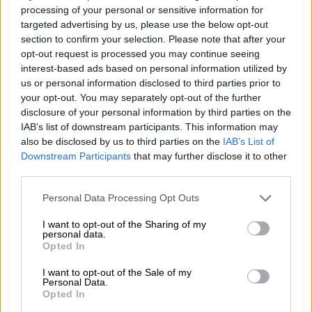
inom en mycket kort tid. Andra följer med bryggarna ett
processing of your personal or sensitive information for
bra tag innan de börjar jobba och kräver mycket
targeted advertising by us, please use the below opt-out
uppmärksamhet och engagemang. Oratorn från Rye River
section to confirm your selection. Please note that after your
faller definitivt i den senare kategorin. Den kraftfulla
opt-out request is processed you may continue seeing
rågen Doppelbock gjordes av ett handplockat urval av de
interest-based ads based on personal information utilized by
finaste kornen och lyfter fram alla smaker. Tyska
us or personal information disclosed to third parties prior to
München levererar en mjuk sötma och toner av nybakat
your opt-out. You may separately opt-out of the further
bröd, medan wiener- och rågmalten ger robusta toner och
disclosure of your personal information by third parties on the
en fin fyllig smak till ölet. Den sista touchen ges sedan till
IAB’s list of downstream participants. This information may
brygden under fatmognad. Teamet ägnade lång tid åt att
also be disclosed by us to third parties on the
IAB’s List of
leta efter det perfekta huset för sin öl och först när de
Downstream Participants
that may further disclose it to other
hittade rätt rågwhiskyfunn började de brygga. Bryggan
third parties.
mognade i faten i sex månader och har sina noter av
cederträ, äpple, kryddor och tobak till dem.
Personal Data Processing Opt Outs
Konstverket heter The Orator och viskar läckra
I want to opt-out of the Sharing of my
hemligheter i våra öron med komplexa smakdjup, fylliga
personal data.
aromer och en hel del 10,0 % alkoholhalt. Om du letar
Opted In
efter en speciell öl att dela och dricka tillsammans är
Orator exakt rätt val!
I want to opt-out of the Sale of my
Personal Data.
Opted In