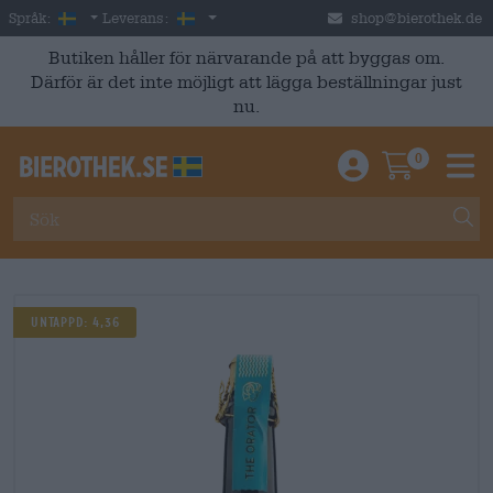
Skip to main content
Swedish
Sverige
Språk:
Leverans:
shop@bierothek.de
Butiken håller för närvarande på att byggas om.
Därför är det inte möjligt att lägga beställningar just
nu.
0
Einloggen / An
Warenkor
M
UNTAPPD: 4,36