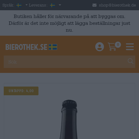
Skip to main content
Swedish
Sverige
Språk:
Leverans:
shop@bierothek.de
Butiken håller för närvarande på att byggas om.
Därför är det inte möjligt att lägga beställningar just
nu.
0
Einloggen / An
Warenkor
M
UNTAPPD: 4,00