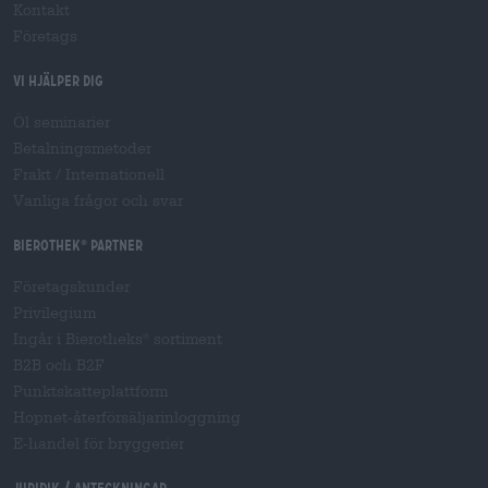
Kontakt
Företags
Vi hjälper dig
Öl seminarier
Betalningsmetoder
Frakt
/
Internationell
Vanliga frågor och svar
Bierothek
partner
®
Företagskunder
Privilegium
Ingår i Bierotheks
sortiment
®
B2B och B2F
Punktskatteplattform
Hopnet-återförsäljarinloggning
E-handel för bryggerier