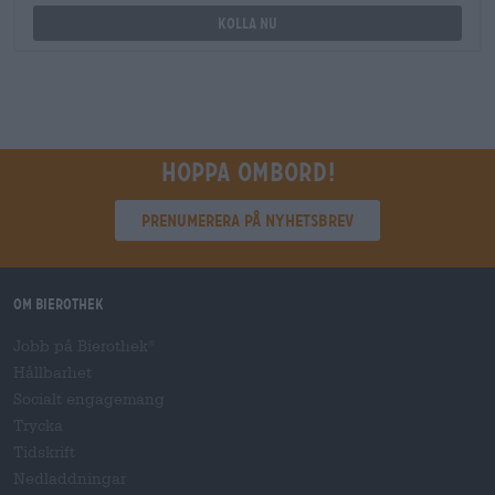
Kolla nu
Hoppa ombord!
Prenumerera på nyhetsbrev
Om Bierothek
Jobb på Bierothek
®
Hållbarhet
Socialt engagemang
Trycka
Tidskrift
Nedladdningar