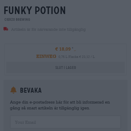
funky potion
Cierzo Brewing
Artikeln är för närvarande inte tillgänglig
€ 18,09
EINWEG
0,75 L Flaska € 23,12 / L
Slut i lager
Bevaka
Ange din e-postadress här för att bli informerad en
gång så snart artikeln är tillgänglig igen.
Your Email