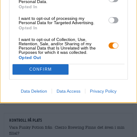
Personal Data.
och blåbärsnoter, frisk syra, vanilj, ek och funky jäst. Rätt
Opted In
val för dig som behöver en nypa magi i vardagen!
I want to opt-out of processing my
Personal Data for Targeted Advertising.
Opted In
I want to opt-out of Collection, Use,
Retention, Sale, and/or Sharing of my
GRATIS ÖLKONSULTATION
Personal Data that Is Unrelated with the
Purposes for which it was collected.
Har du frågor om denna öl? Vi finns här för dig.
Opted Out
shop@bierothek.de
CONFIRM
handlare eller krögare
Vill du köpa större kvantiteter billigare?
Data Deletion
Data Access
Privacy Policy
grosshandel@bierothek.de
Kontroll på plats
Vara Funky Potion från Cierzo Brewing Finns det även i min
filial?