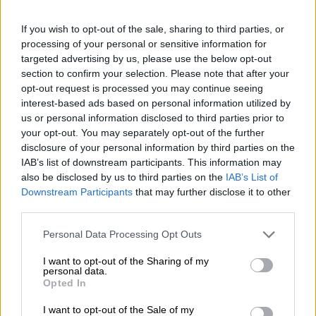
av ovanliga ingredienser och genom komplexa processer.
I verkligheten är det ganska likt: Öl, tack vare sina
If you wish to opt-out of the sale, sharing to third parties, or
humörhöjande och lyckobringande effekter, är utan
processing of your personal or sensitive information for
tvekan en magisk dryck – och dess produktion tar
targeted advertising by us, please use the below opt-out
vanligtvis mer än en månad. Ovanliga ingredienser listas
section to confirm your selection. Please note that after your
inte alltid på etiketten, men nuförtiden är de inte längre
opt-out request is processed you may continue seeing
ovanliga.
interest-based ads based on personal information utilized by
Cierzo Brewing från Spanien har kokat ihop en magisk
us or personal information disclosed to third parties prior to
dryck par excellence: Funky Potion skapades i en
your opt-out. You may separately opt-out of the further
tidskrävande process och lagrades sedan i ett helt år på
disclosure of your personal information by third parties on the
träfat. Förutom de vanliga misstänkta ingredienserna –
IAB’s list of downstream participants. This information may
humle, malt, vatten och jäst – innehåller brygden några
also be disclosed by us to third parties on the
IAB’s List of
mycket speciella ingredienser: 100 kilogram vardera av
Downstream Participants
that may further disclose it to other
plommon och blåbär ger denna magiska suröl dess
third parties.
bärröda färg och den perfekta balansen mellan somrig
sötma och fruktig syra.
Personal Data Processing Opt Outs
Funky Potion flyter ner i glaset i vinrött, skimrande lila när
I want to opt-out of the Sharing of my
det fångas i ljuset. Rosa skum kröner ölet och frigör en
personal data.
Opted In
underbar arom av mogen, röd stenfrukt och kryddig jäst.
Den första klunken avslöjar en mousserande ölupplevelse
I want to opt-out of the Sale of my
som ger tungan saftig fruktighet, voluminösa plommon-