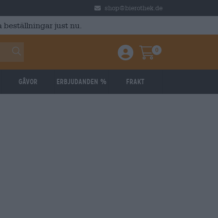
shop@bierothek.de
 beställningar just nu.
0
Einloggen / Anmelden
Warenkorb
Gåvor
Erbjudanden %
Frakt