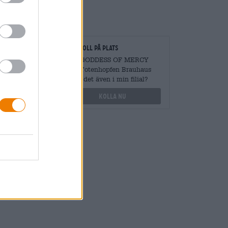
gare
Kontroll på plats
vantiteter
Vara GODDESS OF MERCY
från Totenhopfen Brauhaus
Finns det även i min filial?
othek.de
Kolla nu