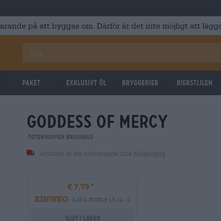
varande på att byggas om. Därför är det inte möjligt att lägga
Paket
Exklusivt Öl
Bryggerier
Bierstijlen
goddess of mercy
Totenhopfen Brauhaus
Artikeln är för närvarande inte tillgänglig
€ 7,79
EINWEG
0,44 L BURK € 16,14 / L
Slut i lager