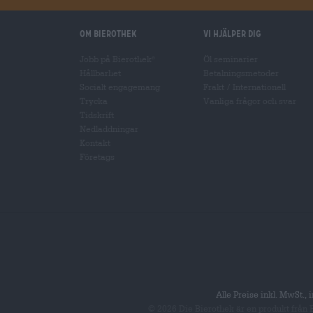
Om Bierothek
Vi hjälper dig
Jobb på Bierothek
Öl seminarier
®
Hållbarhet
Betalningsmetoder
Socialt engagemang
Frakt
/
Internationell
Trycka
Vanliga frågor och svar
Tidskrift
Nedladdningar
Kontakt
Företags
Alle Preise inkl. MwSt.,
© 2026 Die Bierothek
är en produkt från