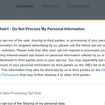
Beskrivning
Information
Recensioner
(0)
Ölstil: Double Hazy Weiss med Tieguanyin Tea
thek® -
Do Not Process My Personal Information
Det finns en vacker legend bakom den kinesiska tesorte
fattig bonde hand om ett tempel för gudinnan Guanyin
to opt-out of the sale, sharing to third parties, or processing of your per
järnstatyn inuti, även om han kunde ha ägnat sin dyrbara
formation for targeted advertising by us, please use the below opt-out s
belöning för hans osjälviska ansträngningar gav gudi
r selection. Please note that after your opt-out request is processed y
planterade plantan i sin egen trädgård och klippte stickl
eing interest-based ads based on personal information utilized by us or
försäljare smakade på teet insåg han dess verkliga värd
disclosed to third parties prior to your opt-out. You may separately opt-
Hela byn gynnades av detta och behövde inte längre li
losure of your personal information by third parties on the IAB’s list of
. This information may also be disclosed by us to third parties on the
IA
Efter skörd torkas specialteet, fermenteras, handrullas 
Participants
that may further disclose it to other third parties.
kompakta små buntarna ut till sin ursprungliga bladfor
Eftersom det här handlar om öl vill vi presentera dig fö
av te. Goddess of Mercy är en Double Hazy Wiess från 
l Data Processing Opt Outs
kinesiska bryggeriet Mountstone. Samarbetet ägde rum 
producerade ett öl som njuter av milda tearomer och citr
o opt-out of the Sharing of my personal data.