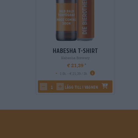
Habesha T-Shirt
Habesha Brewery
€ 21,39
-
1 St. - € 21,39 / St.
Lägg till i vagnen
decrease quantity
increase quantity