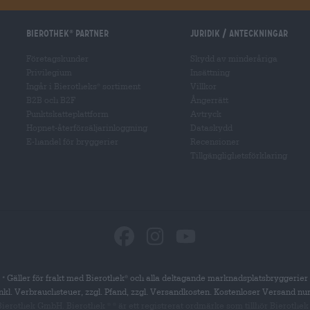
Bierothek
partner
Juridik / Anteckningar
®
Företagskunder
Skydd av minderåriga
Privilegium
Insättning
Ingår i Bierotheks
sortiment
Villkor
®
B2B och B2F
Ångerrätt
Punktskatteplattform
Avtryck
Hopnet-återförsäljarinloggning
Dataskydd
E-handel för bryggerier
Recensioner
Tillgänglighetsförklaring
Gäller för frakt med Bierothek
och alla deltagande marknadsplatsbryggerier
®
*
 inkl. Verbrauchsteuer, zzgl. Pfand, zzgl. Versandkosten. Kostenloser Versand nu
 Bierothek GmbH. Bierothek
är
ett registrerat ordmärke som tillhör Bierothek
®
®