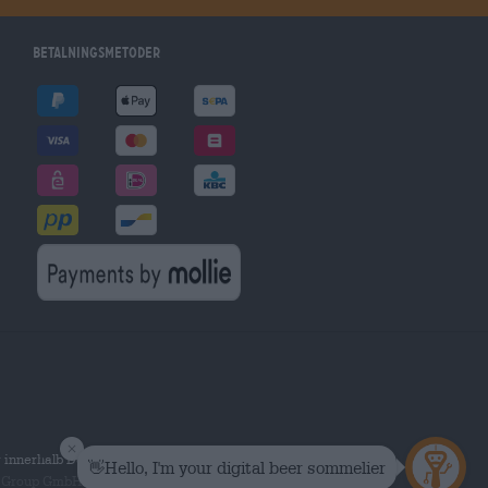
Betalningsmetoder
r innerhalb Deutschlands.
 Group GmbH. Alla rättigheter förbehållna.