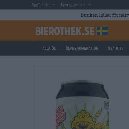
Skip to main content
Swedish
Sverige
Språk:
Leverans:
Butiken håller för när
Alla öl
ölprenumeration
Nya hits