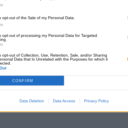
In
o opt-out of the Sale of my Personal Data.
In
GRATIS ÖLKONSULTATION
handlare eller krö
Har du frågor om denna öl? Vi
Vill du köpa större k
to opt-out of processing my Personal Data for Targeted
finns här för dig.
billigare?
ing.
In
shop@bierothek.de
grosshandel@bier
o opt-out of Collection, Use, Retention, Sale, and/or Sharing
ersonal Data that Is Unrelated with the Purposes for which it
lected.
Out
kså
CONFIRM
Data Deletion
Data Access
Privacy Policy