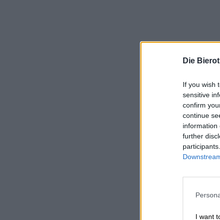
Die Biero
If you wish 
sensitive in
confirm you
continue se
information 
further disc
participants
Downstream 
Persona
I want t