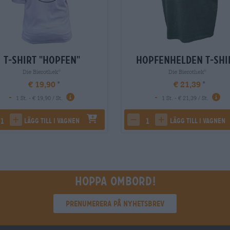
T-Shirt "Hopfen"
Hopfenhelden T-Shi
Die Bierothek
Die Bierothek
®
®
€ 19,90
€ 21,39
-
-
1 St. - € 19,90 / St.
1 St. - € 21,39 / St.
Lägg till i vagnen
Lägg till i vagnen
rease quantity
increase quantity
decrease quantity
increase quantity
Hoppa ombord!
Prenumerera på nyhetsbrev