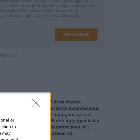
na försäljningsaktiviteter och mina personuppgifter.
tycke med verkan för framtiden genom att skicka ett e-
återkallandet av ditt samtycke inte påverkar
cke fram till tidpunkten för återkallelsen. Mer
Registrera sig
ing
€ 1,03
en mycket speciell magi här på vintern.
lager av strösocker, de medeltida innerstäderna,
us och glödande stjärnor, djupgröna granar
sonal or
 nybakade kakor och fina Nürnberg-pepparkakor
ection to
inger in den efterlängtade karpsäsongen och
kål. Det blommar Barbara-grenar på
ou may
ina dörrar.
 personal