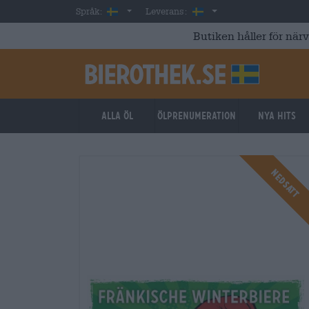
Skip to main content
Swedish
Sverige
Språk:
Leverans:
Butiken håller för när
Alla öl
ölprenumeration
Nya hits
Nedsatt
Nedsatt