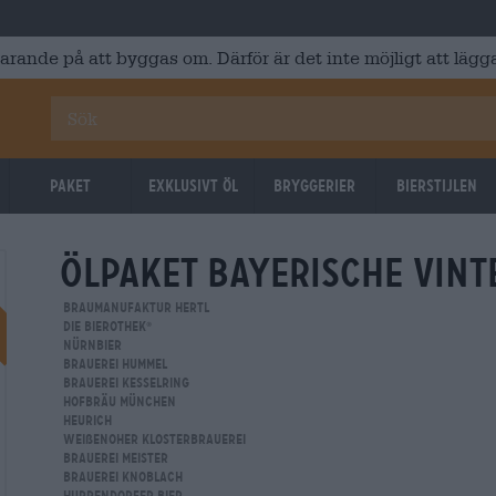
varande på att byggas om. Därför är det inte möjligt att lägga
Paket
Exklusivt Öl
Bryggerier
Bierstijlen
Ölpaket bayerische Vint
Nedsatt
Braumanufaktur Hertl
Die Bierothek
®
Nürnbier
Brauerei Hummel
Brauerei Kesselring
Hofbräu München
Heurich
Weißenoher Klosterbrauerei
Brauerei Meister
Brauerei Knoblach
Huppendorfer Bier