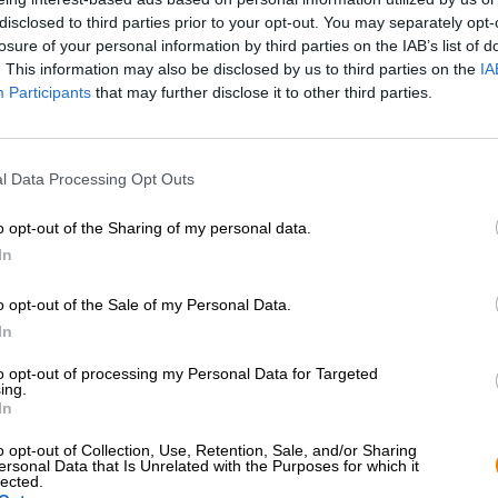
disclosed to third parties prior to your opt-out. You may separately opt-
Bocköl är en integrerad del av den frankiska vintern. Den
losure of your personal information by third parties on the IAB’s list of
den kalla årstiden, bryggs på sensommaren och tappas
. This information may also be disclosed by us to third parties on the
IA
är höjdpunkten i oktober och november och ringer in de
Participants
that may further disclose it to other third parties.
Eftersom alla inte har turen att bo i Franken vill vi gärn
detta ändamål har vi packat dig ett ölpaket med frankiska
Franken och förser dig med ett överflöd av vinteröl och j
l Data Processing Opt Outs
Skål - nu är det en ölvinter!
o opt-out of the Sharing of my personal data.
In
o opt-out of the Sale of my Personal Data.
In
GRATIS ÖLKONSULTATION
handlare eller krö
Har du frågor om denna öl? Vi
Vill du köpa större k
to opt-out of processing my Personal Data for Targeted
finns här för dig.
billigare?
ing.
shop@bierothek.de
In
grosshandel@bier
o opt-out of Collection, Use, Retention, Sale, and/or Sharing
ersonal Data that Is Unrelated with the Purposes for which it
lected.