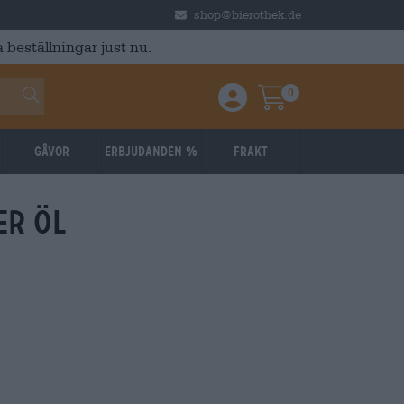
shop@bierothek.de
 beställningar just nu.
0
Einloggen / Anmelden
Warenkorb
Gåvor
Erbjudanden %
Frakt
er öl
Nedsatt