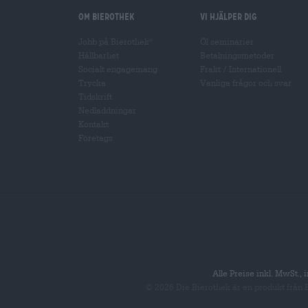
Om Bierothek
Vi hjälper dig
Jobb på Bierothek
Öl seminarier
®
Hållbarhet
Betalningsmetoder
Socialt engagemang
Frakt
/
Internationell
Trycka
Vanliga frågor och svar
Tidskrift
Nedladdningar
Kontakt
Företags
Alle Preise inkl. MwSt.,
© 2026 Die Bierothek
är en produkt från