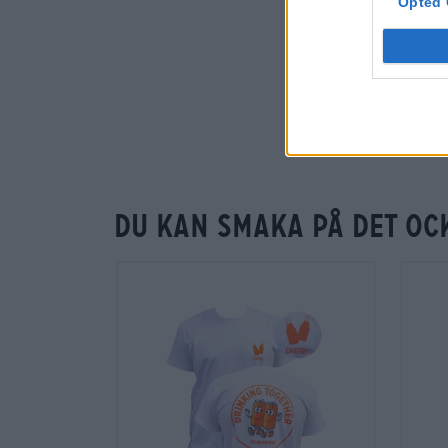
Opted 
Du kan smaka på det oc