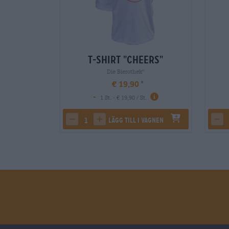
T-Shirt "Cheers"
Die Bierothek
®
€ 19,90
-
1 St. - € 19,90 / St.
Lägg till i vagnen
decrease quantity
increase quantity
dec