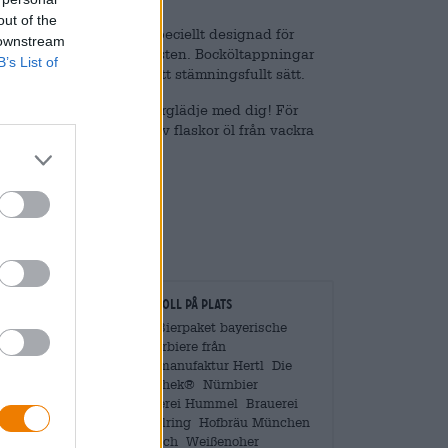
out of the
na starka specialitet, speciellt designad för
 downstream
 under ceremonier på hösten. Bocköltappningar
B’s List of
n mysiga säsongen på ett stämningsfullt sätt.
a dela en del av vår vinterglädje med dig! För
 öl. Setet innehåller tolv flaskor öl från vackra
ulöl.
gare
Kontroll på plats
vantiteter
Vara Bierpaket bayerische
Winterbiere från
Braumanufaktur Hertl Die
othek.de
Bierothek® Nürnbier
Brauerei Hummel Brauerei
Kesselring Hofbräu München
Heurich Weißenoher