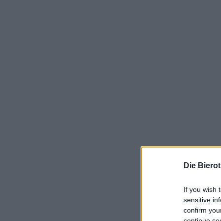
Die Biero
If you wish 
sensitive in
confirm you
continue se