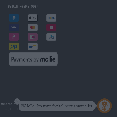
Betalningsmetoder
r innerhalb Deutschlands.
 Group GmbH. Alla rättigheter förbehållna.