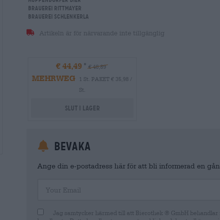
Brauerei Rittmayer
Brauerei Schlenkerla
Artikeln är för närvarande inte tillgänglig
€ 44,49
€ 48,89
MEHRWEG
1 St. PAKET € 35,98 /
St.
Slut i lager
Bevaka
Ange din e-postadress här för att bli informerad en gång
Your Email
Jag samtycker härmed till att Bierothek ® GmbH behandlar m