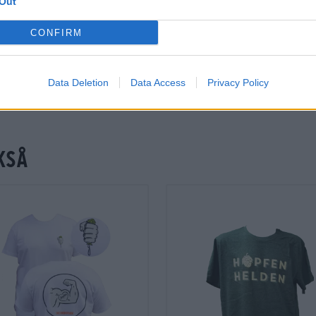
Out
CONFIRM
Data Deletion
Data Access
Privacy Policy
kså