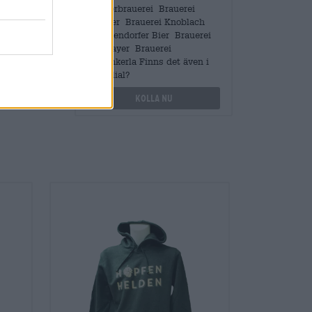
Klosterbrauerei Brauerei
Meister Brauerei Knoblach
Huppendorfer Bier Brauerei
Rittmayer Brauerei
Schlenkerla Finns det även i
min filial?
Kolla nu