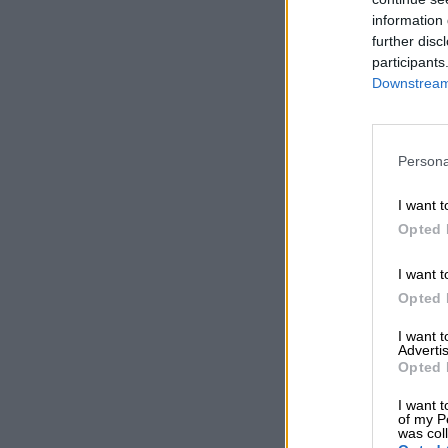
information 
further disc
participants
Downstream 
Persona
I want t
Opted 
I want t
Opted 
I want 
Advertis
Opted 
I want t
of my P
was col