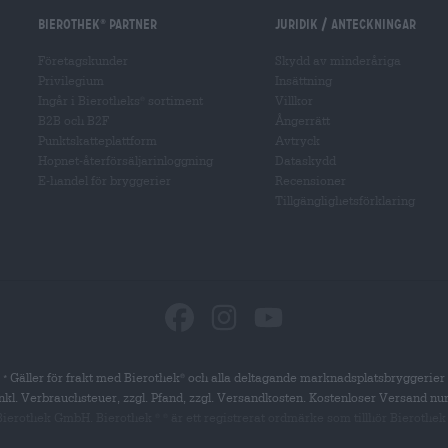
Bierothek
partner
Juridik / Anteckningar
®
Företagskunder
Skydd av minderåriga
Privilegium
Insättning
Ingår i Bierotheks
sortiment
Villkor
®
B2B och B2F
Ångerrätt
Punktskatteplattform
Avtryck
Hopnet-återförsäljarinloggning
Dataskydd
E-handel för bryggerier
Recensioner
Tillgänglighetsförklaring
Gäller för frakt med Bierothek
och alla deltagande marknadsplatsbryggerier
®
*
 inkl. Verbrauchsteuer, zzgl. Pfand, zzgl. Versandkosten. Kostenloser Versand nu
 Bierothek GmbH. Bierothek
är
ett registrerat ordmärke som tillhör Bierothek
®
®