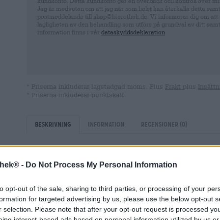
kundkonto. Detta kundkonto ger en överblick och kontroll över mi
Jag är medveten om att jag när som helst kan återkalla detta sam
postmeddelande till shop@bierothek.de. Vi informerar dig om att 
lagligheten av den behandling som utförs på grundval av ditt samty
information finns i vår
dataskyddsdeklaration
* Priserna inkluderar lagstadgad moms. Plus
Frakt
plus
Insättn
* Priserna inkluderar punktskatt
Beskrivning
Information
Recensioner
(0)
Franken är vackert när som helst på året, men det finns 
thek® -
Do Not Process My Personal Information
Glittrande snö täcker korsvirkeshusens tak med ett vitt 
trädgårdarna och balkongerna är dekorerade med älva lj
to opt-out of the sale, sharing to third parties, or processing of your per
med guld och röda bollar kantar gatorna och doften av
formation for targeted advertising by us, please use the below opt-out s
sveper genom bitter kall luft. De rustika gästgivarna r
peppar sina menyer med fiskrätter, gås och färsk savoy
r selection. Please note that after your opt-out request is processed y
fönsterbrädorna och de första julmarknaderna slår upp s
eing interest-based ads based on personal information utilized by us or