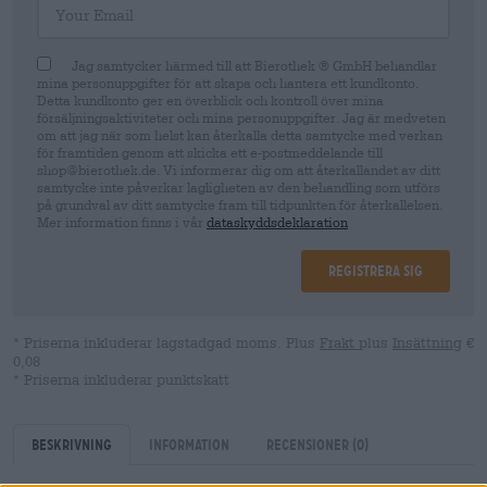
Jag samtycker härmed till att Bierothek ® GmbH behandlar
mina personuppgifter för att skapa och hantera ett kundkonto.
Detta kundkonto ger en överblick och kontroll över mina
försäljningsaktiviteter och mina personuppgifter. Jag är medveten
om att jag när som helst kan återkalla detta samtycke med verkan
för framtiden genom att skicka ett e-postmeddelande till
shop@bierothek.de. Vi informerar dig om att återkallandet av ditt
samtycke inte påverkar lagligheten av den behandling som utförs
på grundval av ditt samtycke fram till tidpunkten för återkallelsen.
Mer information finns i vår
dataskyddsdeklaration
Registrera sig
* Priserna inkluderar lagstadgad moms. Plus
Frakt
plus
Insättning
€
0,08
* Priserna inkluderar punktskatt
Beskrivning
Information
Recensioner
(0)