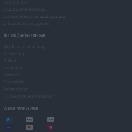
B2B och B2F
Punktskatteplattform
Hopnet-återförsäljarinloggning
E-handel för bryggerier
Juridik / Anteckningar
Skydd av minderåriga
Insättning
Villkor
Ångerrätt
Avtryck
Dataskydd
Recensioner
Tillgänglighetsförklaring
Betalningsmetoder