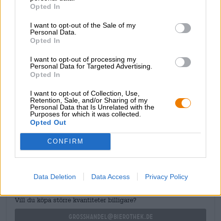
Opted In
varma kryddor och chokladnyanser säkerställer en
mångfacetterad smakupplevelse.
I want to opt-out of the Sale of my
Personal Data.
HOLZHAUSER Dunkel Weisse är en sensuell förförelse
Opted In
som kombinerar de karakteristiska egenskaperna hos ett
veteöl med rika aromer av mörk malt. Om du letar efter ett
I want to opt-out of processing my
komplext, aromatiskt veteöl är Dunkel Weisse det rätta
Personal Data for Targeted Advertising.
Opted In
valet!
I want to opt-out of Collection, Use,
Retention, Sale, and/or Sharing of my
Personal Data that Is Unrelated with the
Purposes for which it was collected.
Opted Out
GRATIS ÖLKONSULTATION
CONFIRM
Har du frågor om denna öl? Vi finns här för dig.
shop@bierothek.de
Data Deletion
Data Access
Privacy Policy
handlare eller krögare
Vill du köpa större kvantiteter billigare?
grosshandel@bierothek.de