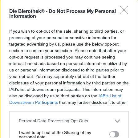
Om du känner en så känner du dem alla – ett och annat
Die Bierothek® -
Do Not Process My Personal
Information
veteöl har verkligen fått brottas med denna slarvigt
uttalade fördom. Den bayerska klassikern har en typisk
smak som kan smaka enhetligt och varierat till den
If you wish to opt-out of the sale, sharing to third parties, or
otränade tungan. HOLZHAUSER-bryggeriet bevisar dock
processing of your personal or sensitive information for
för den absoluta lekmannen att vete är en extremt
targeted advertising by us, please use the below opt-out
varierad stil med sitt skickliga mörka vita vin.
section to confirm your selection. Please note that after your
opt-out request is processed you may continue seeing
Detta exempel på den populära kategorin kombinerar den
interest-based ads based on personal information utilized by
traditionella buketten av malt, mogen banan och
us or personal information disclosed to third parties prior to
kryddnejlika med starka rostade aromer, kaffetoner och en
your opt-out. You may separately opt-out of the further
fyllig inslag av choklad.
disclosure of your personal information by third parties on the
I glaset är det ovanliga vetet djupt kastanjbrunt med ett
IAB’s list of downstream participants. This information may
förtrollande rubinrött skimmer. Det elfenbensfärgade
also be disclosed by us to third parties on the
IAB’s List of
skummet bildar en finporig krona och ger ölet ett färdigt
Downstream Participants
that may further disclose it to other
utseende. Doften av HOLZHAUSER Dark Whites avslöjar
third parties.
torra citrustoner, särskilt citron, såväl som komponenter av
rostad malt, kakao och kaffebönor. En subtil närvaro av
Personal Data Processing Opt Outs
omogen banan fullbordar lukten. Smaken på bryggbiten
imponerar med en mild syra och en mjuk, krämig sötma.
I want to opt-out of the Sharing of my
personal data.
Inslag av ugnsfärskt bananbröd, solmognat spannmål,