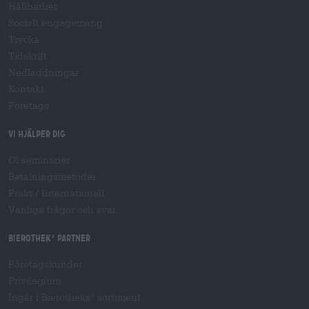
Hållbarhet
Socialt engagemang
Trycka
Tidskrift
Nedladdningar
Kontakt
Företags
Vi hjälper dig
Öl seminarier
Betalningsmetoder
Frakt
/
Internationell
Vanliga frågor och svar
Bierothek
partner
®
Företagskunder
Privilegium
Ingår i Bierotheks
sortiment
®