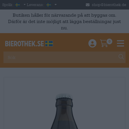
Skip to main content
Swedish
Sverige
Språk:
Leverans:
shop@bierothek.de
Butiken håller för närvarande på att byggas om.
Därför är det inte möjligt att lägga beställningar just
nu.
0
Einloggen / An
Warenkor
M