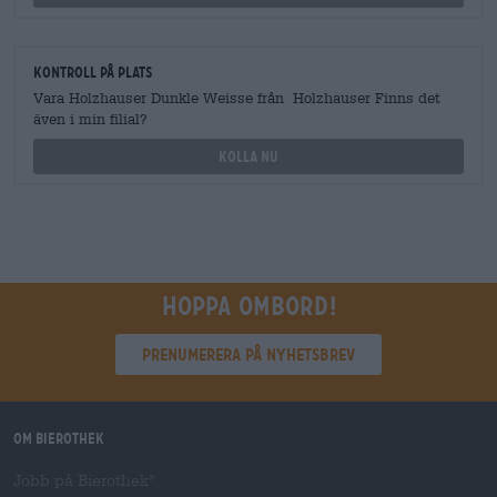
Kontroll på plats
Vara Holzhauser Dunkle Weisse från Holzhauser Finns det
även i min filial?
Kolla nu
Hoppa ombord!
Prenumerera på nyhetsbrev
Om Bierothek
Jobb på Bierothek
®