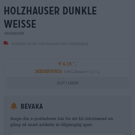
holzhauser dunkle
weisse
Holzhauser
Artikeln är för närvarande inte tillgänglig
€ 4,19
MEHRWEG
0,50 L Flaska € 7,12 / L
Slut i lager
Bevaka
Ange din e-postadress här för att bli informerad en
gång så snart artikeln är tillgänglig igen.
Your Email