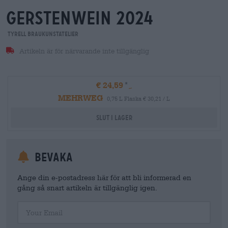
gerstenwein 2024
Tyrell BrauKunstAtelier
Artikeln är för närvarande inte tillgänglig
€ 24,59
MEHRWEG
0,75 L Flaska € 30,21 / L
Slut i lager
Bevaka
Ange din e-postadress här för att bli informerad en
gång så snart artikeln är tillgänglig igen.
Your Email