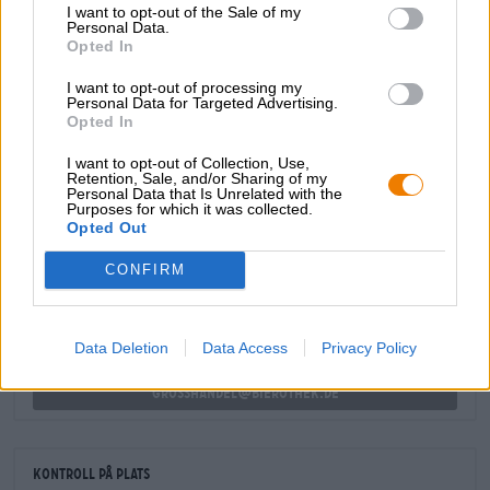
I want to opt-out of the Sale of my
Personal Data.
Tyrell’s Barleywine kommer att dyka upp i sin tredje
Opted In
upplaga 2024 och vi tror att Dr. Thomas Tyrell överträffar
sig själv varje år.
I want to opt-out of processing my
Personal Data for Targeted Advertising.
Opted In
I want to opt-out of Collection, Use,
Retention, Sale, and/or Sharing of my
Personal Data that Is Unrelated with the
Purposes for which it was collected.
GRATIS ÖLKONSULTATION
Opted Out
Har du frågor om denna öl? Vi finns här för dig.
shop@bierothek.de
CONFIRM
handlare eller krögare
Data Deletion
Data Access
Privacy Policy
Vill du köpa större kvantiteter billigare?
grosshandel@bierothek.de
Kontroll på plats