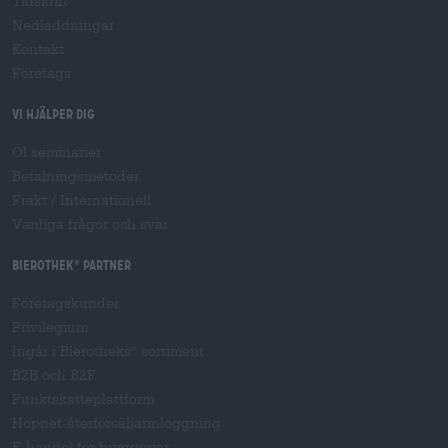
Tidskrift
Nedladdningar
Kontakt
Företags
Vi hjälper dig
Öl seminarier
Betalningsmetoder
Frakt
/
Internationell
Vanliga frågor och svar
Bierothek
partner
®
Företagskunder
Privilegium
Ingår i Bierotheks
sortiment
®
B2B och B2F
Punktskatteplattform
Hopnet-återförsäljarinloggning
E-handel för bryggerier