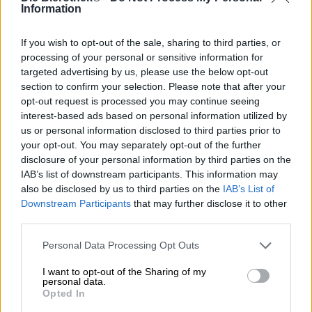
grace som Dr. Thomas Tyrell. Huvudet, hjärtat och geniet
Information
bakom Tyrell BrauKunstAtelier är dedikerade till att
producera komplexa, djupa och delikata bryggbitar med
If you wish to opt-out of the sale, sharing to third parties, or
hud och hår. Hans kreativa uttryck är menyer för sommar
processing of your personal or sensitive information for
och vinter, som består av tre ölrätter och njuter av finess
targeted advertising by us, please use the below opt-out
och kulinarisk intelligens.
section to confirm your selection. Please note that after your
opt-out request is processed you may continue seeing
Vinterölmenyn 2024 består av Kaiserweisse 2024, barley
wine 2024 och en bittersöt stout. Huvudrätten är barley
interest-based ads based on personal information utilized by
wine: ett trälagrad barley wine med en eldig alkoholhalt
us or personal information disclosed to third parties prior to
på 10,2 %, som mognat på cagnacfatved. Den utsökta
your opt-out. You may separately opt-out of the further
droppen rinner in i glaset i en ogenomskinlig
disclosure of your personal information by third parties on the
mahognybrun med en varm, rubinröd glans och är
IAB’s list of downstream participants. This information may
dekorerad med en delikat slöja av gräddvitt skum. En
also be disclosed by us to third parties on the
IAB’s List of
tung bukett av rostade aromer, kola och trä smeker
Downstream Participants
that may further disclose it to other
nässpetsen och förför dig försiktigt att dricka. Vad som
third parties.
följer är en makalöst mjuk, fjädermjuk komposition av
delikat smältande karamell, toner av konjaksdränkt trä,
Personal Data Processing Opt Outs
espressoliknande rostade toner, sammetslen, lekfullt
syrlig beska och en hint av syltiga vilda bär. Den
I want to opt-out of the Sharing of my
personal data.
avsevärda mängden alkohol är underbart integrerad i de
Opted In
varierande smakerna och ger pricken över i:et med
behaglig värme.