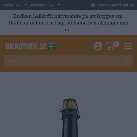
Skip to main content
Swedish
Sverige
Språk:
Leverans:
shop@bierothek.de
Butiken håller för närvarande på att byggas om.
Därför är det inte möjligt att lägga beställningar just
nu.
0
Einloggen / An
Warenkor
M