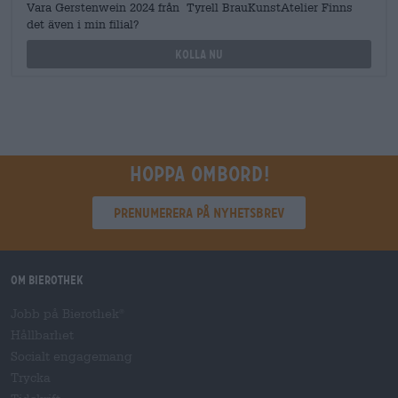
Vara Gerstenwein 2024 från Tyrell BrauKunstAtelier Finns
det även i min filial?
Kolla nu
Hoppa ombord!
Prenumerera på nyhetsbrev
Om Bierothek
Jobb på Bierothek
®
Hållbarhet
Socialt engagemang
Trycka