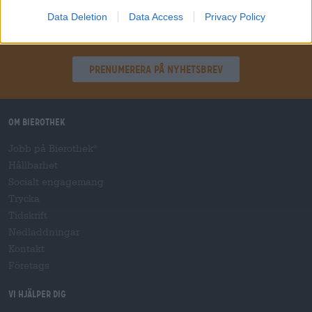
Data Deletion
Data Access
Privacy Policy
Hoppa ombord!
Prenumerera på nyhetsbrev
Om Bierothek
Jobb på Bierothek
®
Hållbarhet
Socialt engagemang
Trycka
Tidskrift
Nedladdningar
Kontakt
Företags
Vi hjälper dig