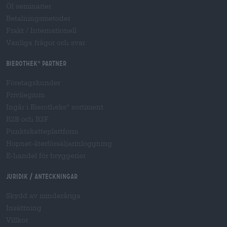
Öl seminarier
Betalningsmetoder
Frakt
/
Internationell
Vanliga frågor och svar
Bierothek
partner
®
Företagskunder
Privilegium
Ingår i Bierotheks
sortiment
®
B2B och B2F
Punktskatteplattform
Hopnet-återförsäljarinloggning
E-handel för bryggerier
Juridik / Anteckningar
Skydd av minderåriga
Insättning
Villkor