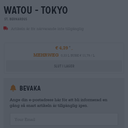
watou - tokyo
St. Bernardus
Artikeln är för närvarande inte tillgänglig
€ 4,39
MEHRWEG
0,33 L BURK € 11,79 / L
Slut i lager
Bevaka
Ange din e-postadress här för att bli informerad en
gång så snart artikeln är tillgänglig igen.
Your Email