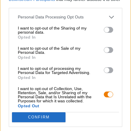
third parties.
GRATIS ÖLKONSULTATION
Personal Data Processing Opt Outs
Har du frågor om denna öl? Vi finns här för dig.
shop@bierothek.de
I want to opt-out of the Sharing of my
personal data.
Opted In
handlare eller krögare
I want to opt-out of the Sale of my
Personal Data.
Vill du köpa större kvantiteter billigare?
Opted In
grosshandel@bierothek.de
I want to opt-out of processing my
Personal Data for Targeted Advertising.
Opted In
Kontroll på plats
I want to opt-out of Collection, Use,
Retention, Sale, and/or Sharing of my
Vara Watou - Tokyo från St. Bernardus Finns det även i min
Personal Data that Is Unrelated with the
filial?
Purposes for which it was collected.
Opted Out
Kolla nu
CONFIRM