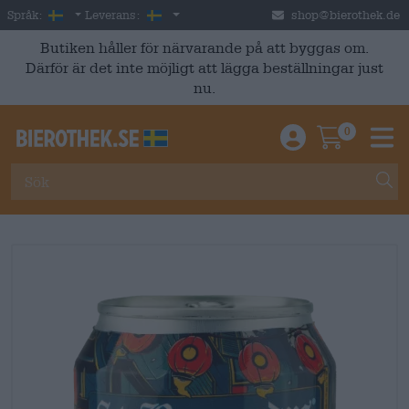
Skip to main content
Swedish
Sverige
Språk:
Leverans:
shop@bierothek.de
Butiken håller för närvarande på att byggas om.
Därför är det inte möjligt att lägga beställningar just
nu.
0
Einloggen / An
Warenkor
M