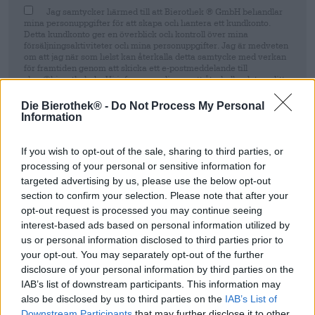
Jag samtycker härmed till att Bierothek ® GmbH behandlar
mina personuppgifter för att skapa och hantera ett kundkonto.
Detta kundkonto ger en överblick och kontroll över mina
försäljningsaktiviteter och mina personuppgifter. Jag är medveten
om att jag när som helst kan återkalla detta samtycke med verkan
för framtiden genom att skicka ett e-postmeddelande till
shop@bierothek.de. Vi informerar dig om att återkallandet av ditt
samtycke inte påverkar lagligheten av den behandling som utförs
på grundval av ditt samtycke fram till tidpunkten för återkallelsen.
Die Bierothek® -
Do Not Process My Personal
Mer information finns i vår
dataskyddsdeklaration
Information
Registrera sig
If you wish to opt-out of the sale, sharing to third parties, or
processing of your personal or sensitive information for
targeted advertising by us, please use the below opt-out
* Priserna inkluderar lagstadgad moms. Plus
Frakt
plus
Insättning
€
section to confirm your selection. Please note that after your
0,25
opt-out request is processed you may continue seeing
* Priserna inkluderar punktskatt
interest-based ads based on personal information utilized by
us or personal information disclosed to third parties prior to
your opt-out. You may separately opt-out of the further
Beskrivning
Information
Recensioner
(0)
disclosure of your personal information by third parties on the
IAB’s list of downstream participants. This information may
Watou - Tokyo - Köp öl online | Bierothek
®
also be disclosed by us to third parties on the
IAB’s List of
Downstream Participants
that may further disclose it to other