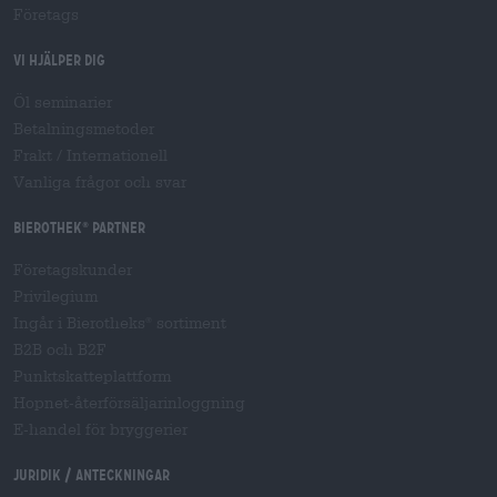
Företags
Vi hjälper dig
Öl seminarier
Betalningsmetoder
Frakt
/
Internationell
Vanliga frågor och svar
Bierothek
partner
®
Företagskunder
Privilegium
Ingår i Bierotheks
sortiment
®
B2B och B2F
Punktskatteplattform
Hopnet-återförsäljarinloggning
E-handel för bryggerier
Juridik / Anteckningar