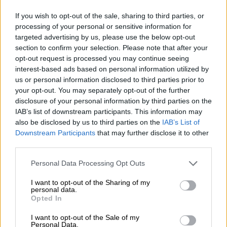
mentalt, inspirerar oss, smittar oss med nya idéer, fyller
oss med glädje och ger oss den nödvändiga sparken i
If you wish to opt-out of the sale, sharing to third parties, or
baken när vi skjuter upp eller är tröga. När det gäller
processing of your personal or sensitive information for
vänskap mellan bryggare uttrycks detta på ett helt annat,
targeted advertising by us, please use the below opt-out
läckert sätt. Samarbetsbrygger är frukten av
section to confirm your selection. Please note that after your
bryggarvänskap och vår chans att dra nytta av dem. När
opt-out request is processed you may continue seeing
allt kommer omkring, delad glädje är glädje fördubblad!
interest-based ads based on personal information utilized by
us or personal information disclosed to third parties prior to
Vänskapen mellan Hofstetten-bryggeriet från österrikiska
your opt-out. You may separately opt-out of the further
Mühlenviertel och Browar Stu Mostów från Polen gav två
disclosure of your personal information by third parties on the
bryggerier: deras
Friends NEIPA
och en sur version av
IAB’s list of downstream participants. This information may
den. Friends NEIPA Sour bygger på samma grundrecept
also be disclosed by us to third parties on the
IAB’s List of
med korn- och vetemalt, havreflingor och humlen Citra,
Downstream Participants
that may further disclose it to other
Mosaic och Simcoe, men är jäst med en annan jäst. En
third parties.
suröljäst används till den sura varianten. Denna lilla
modifiering ger ölet en krispig syra som harmonierar
Personal Data Processing Opt Outs
underbart med den saftiga fruktigheten. Den tätt
grumliga, gyllene New England IPA snärjer gommen med
I want to opt-out of the Sharing of my
toner av mango, ananas, persika, citron, apelsin och
personal data.
tallharts. En subtil bitterhet och den allestädes
Opted In
närvarande syran avrundar njutningen.
I want to opt-out of the Sale of my
Denna vänskapsöl är begränsad till 7 000 flaskor och
Personal Data.