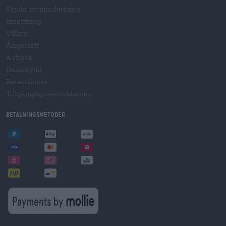
Skydd av minderåriga
Insättning
Villkor
Ångerrätt
Avtryck
Dataskydd
Recensioner
Tillgänglighetsförklaring
Betalningsmetoder