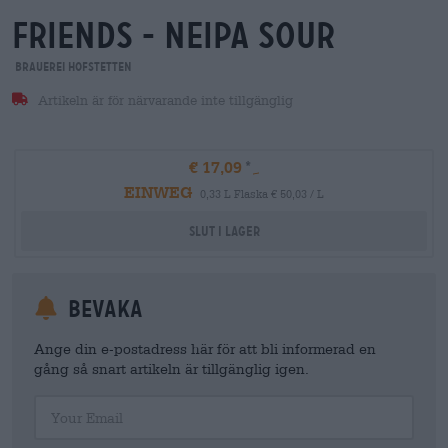
friends - neipa sour
Brauerei Hofstetten
Artikeln är för närvarande inte tillgänglig
€ 17,09
EINWEG
0,33 L Flaska € 50,03 / L
Slut i lager
Bevaka
Ange din e-postadress här för att bli informerad en
gång så snart artikeln är tillgänglig igen.
Your Email