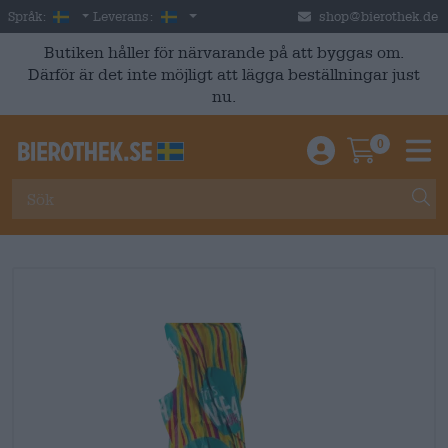
Skip to main content
Swedish
Sverige
Språk:
Leverans:
shop@bierothek.de
Butiken håller för närvarande på att byggas om.
Därför är det inte möjligt att lägga beställningar just
nu.
0
Einloggen / An
Warenkor
M