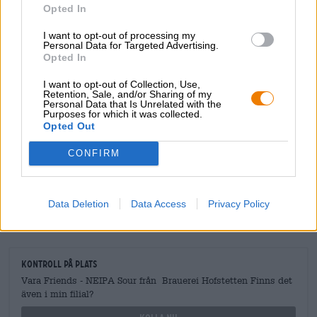
Opted In
kommer troligen bara att bryggas denna ena gång.
I want to opt-out of processing my
Personal Data for Targeted Advertising.
Opted In
I want to opt-out of Collection, Use,
GRATIS ÖLKONSULTATION
Retention, Sale, and/or Sharing of my
Personal Data that Is Unrelated with the
Har du frågor om denna öl? Vi finns här för dig.
Purposes for which it was collected.
shop@bierothek.de
Opted Out
CONFIRM
handlare eller krögare
Vill du köpa större kvantiteter billigare?
Data Deletion
Data Access
Privacy Policy
grosshandel@bierothek.de
Kontroll på plats
Vara Friends - NEIPA Sour från Brauerei Hofstetten Finns det
även i min filial?