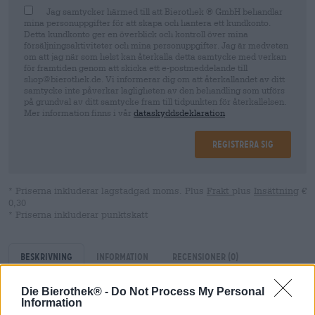
Jag samtycker härmed till att Bierothek ® GmbH behandlar
mina personuppgifter för att skapa och hantera ett kundkonto.
Detta kundkonto ger en överblick och kontroll över mina
försäljningsaktiviteter och mina personuppgifter. Jag är medveten
om att jag när som helst kan återkalla detta samtycke med verkan
för framtiden genom att skicka ett e-postmeddelande till
shop@bierothek.de. Vi informerar dig om att återkallandet av ditt
samtycke inte påverkar lagligheten av den behandling som utförs
på grundval av ditt samtycke fram till tidpunkten för återkallelsen.
Mer information finns i vår
dataskyddsdeklaration
Registrera sig
* Priserna inkluderar lagstadgad moms. Plus
Frakt
plus
Insättning
€
0,30
* Priserna inkluderar punktskatt
Beskrivning
Information
Recensioner
(0)
Die Bierothek® -
Do Not Process My Personal
Information
Vänskaper är i alla fall fruktbara eftersom de berikar oss