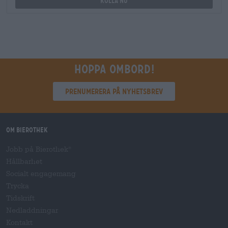
Kolla nu
Hoppa ombord!
Prenumerera på nyhetsbrev
Om Bierothek
Jobb på Bierothek
®
Hållbarhet
Socialt engagemang
Trycka
Tidskrift
Nedladdningar
Kontakt