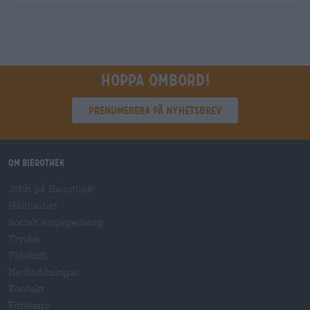
Hoppa ombord!
Prenumerera på nyhetsbrev
Om Bierothek
Jobb på Bierothek
®
Hållbarhet
Socialt engagemang
Trycka
Tidskrift
Nedladdningar
Kontakt
Företags