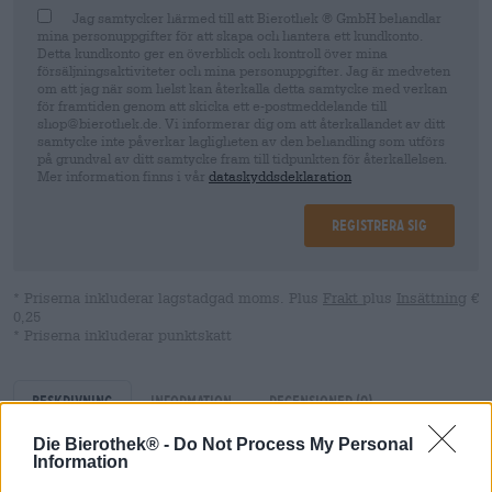
Jag samtycker härmed till att Bierothek ® GmbH behandlar
mina personuppgifter för att skapa och hantera ett kundkonto.
Detta kundkonto ger en överblick och kontroll över mina
försäljningsaktiviteter och mina personuppgifter. Jag är medveten
om att jag när som helst kan återkalla detta samtycke med verkan
för framtiden genom att skicka ett e-postmeddelande till
shop@bierothek.de. Vi informerar dig om att återkallandet av ditt
samtycke inte påverkar lagligheten av den behandling som utförs
på grundval av ditt samtycke fram till tidpunkten för återkallelsen.
Mer information finns i vår
dataskyddsdeklaration
Registrera sig
* Priserna inkluderar lagstadgad moms. Plus
Frakt
plus
Insättning
€
0,25
* Priserna inkluderar punktskatt
Beskrivning
Information
Recensioner
(0)
Die Bierothek® -
Do Not Process My Personal
Information
Om man skulle vilja sammanfatta karaktären hos de