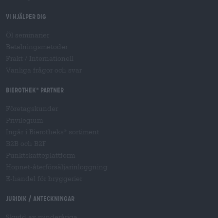
Vi hjälper dig
Öl seminarier
Betalningsmetoder
Frakt
/
Internationell
Vanliga frågor och svar
Bierothek
partner
®
Företagskunder
Privilegium
Ingår i Bierotheks
sortiment
®
B2B och B2F
Punktskatteplattform
Hopnet-återförsäljarinloggning
E-handel för bryggerier
Juridik / Anteckningar
Skydd av minderåriga