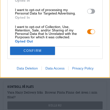
Opted In
I want to opt-out of processing my
Personal Data for Targeted Advertising.
Opted In
I want to opt-out of Collection, Use,
GRATIS ÖLKONSULTATION
Retention, Sale, and/or Sharing of my
Har du frågor om denna öl? Vi finns här för dig.
Personal Data that Is Unrelated with the
Purposes for which it was collected.
shop@bierothek.de
Opted Out
CONFIRM
handlare eller krögare
Vill du köpa större kvantiteter billigare?
Data Deletion
Data Access
Privacy Policy
grosshandel@bierothek.de
Kontroll på plats
Vara Hazy Delivery från Browar Pinta Finns det även i min
filial?
Kolla nu