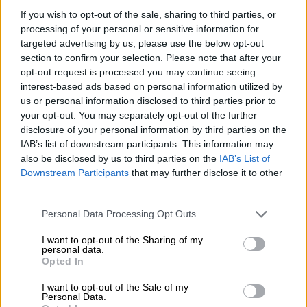
enskilda bryggningarna av Browar Pinta med några ord,
If you wish to opt-out of the sale, sharing to third parties, or
skulle de förmodligen vara följande: grumliga, humliga
processing of your personal or sensitive information for
och fruktiga. Det polska bryggeriet erbjuder en ensemble
targeted advertising by us, please use the below opt-out
av saftiga öl i en mängd olika stilar, som alla har stora
section to confirm your selection. Please note that after your
mängder humle, mycket frukt i smaken och en härligt
opt-out request is processed you may continue seeing
disig kropp gemensamt. En av dessa öl är Hazy Delivery.
interest-based ads based on personal information utilized by
Hazy IPA har en stark 6,0% ABV och är också fyllig. Den
us or personal information disclosed to third parties prior to
krämiga konsistensen och det fina greppet är tack vare
your opt-out. You may separately opt-out of the further
två typer av malt och tillsats av havreflingor. De fem olika
disclosure of your personal information by third parties on the
humlesorterna Flex, Idaho 7, Sabro, Strata och Talus ger
IAB’s list of downstream participants. This information may
en tropisk fyllighet till aromerna och dominerar
also be disclosed by us to third parties on the
IAB’s List of
njutningsupplevelsen från första sniff till sista klunken.
Downstream Participants
that may further disclose it to other
En mild beska understryker floden av mango, papaya,
third parties.
ananas och citrusfrukter, medan säden förblir diskret i
bakgrunden och, förutom en subtil kärna, bara bidrar med
Personal Data Processing Opt Outs
den sammetslena munkänslan och den ståtliga gestalten.
I want to opt-out of the Sharing of my
Pintas Hazy Delivery är saftigt, fruktigt, sött och så gott
personal data.
Opted In
att du hellre har några i kylen. Om du vill äta något till
den ska du prova den härligt grumliga bryggspecialiteten
I want to opt-out of the Sale of my
i kombination med ost: ostens krämiga fethet och
Personal Data.
kryddighet passar perfekt med ölets fräscha fruktighet.