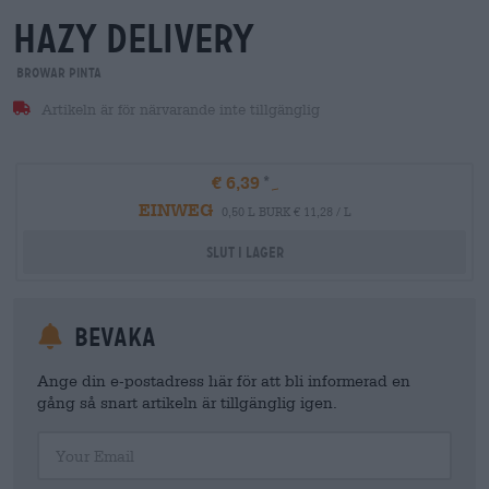
hazy delivery
Browar Pinta
Artikeln är för närvarande inte tillgänglig
€ 6,39
EINWEG
0,50 L BURK € 11,28 / L
Slut i lager
Bevaka
Ange din e-postadress här för att bli informerad en
gång så snart artikeln är tillgänglig igen.
Your Email