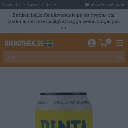
Skip to main content
Swedish
Sverige
Språk:
Leverans:
shop@bierothek.de
Butiken håller för närvarande på att byggas om.
Därför är det inte möjligt att lägga beställningar just
nu.
0
Einloggen / An
Warenkor
M