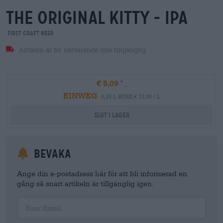
the original kitty - ipa
First Craft Beer
Artikeln är för närvarande inte tillgänglig
€ 5,09
EINWEG
0,33 L BURK € 13,88 / L
Slut i lager
Bevaka
Ange din e-postadress här för att bli informerad en
gång så snart artikeln är tillgänglig igen.
Your Email