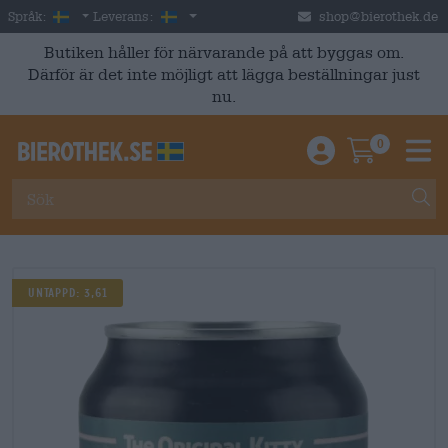
Skip to main content
Swedish
Sverige
Språk:
Leverans:
shop@bierothek.de
Butiken håller för närvarande på att byggas om.
Därför är det inte möjligt att lägga beställningar just
nu.
0
Einloggen / An
Warenkor
M
Untappd: 3,61