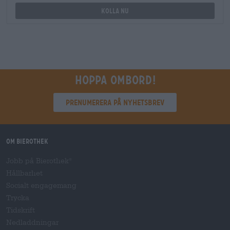
Kolla nu
Hoppa ombord!
Prenumerera på nyhetsbrev
Om Bierothek
Jobb på Bierothek
®
Hållbarhet
Socialt engagemang
Trycka
Tidskrift
Nedladdningar