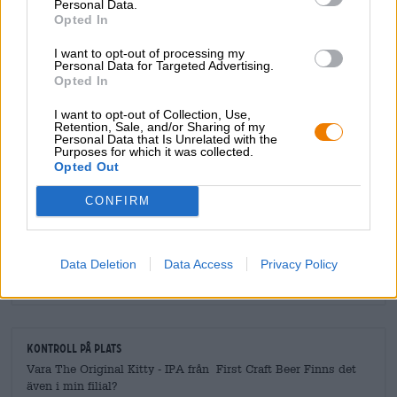
Personal Data.
husdjursälskare och alla som föredrar att ha sina fyra
Opted In
väggar helt för sig själva.
I want to opt-out of processing my
Personal Data for Targeted Advertising.
Opted In
I want to opt-out of Collection, Use,
Retention, Sale, and/or Sharing of my
GRATIS ÖLKONSULTATION
Personal Data that Is Unrelated with the
Purposes for which it was collected.
Har du frågor om denna öl? Vi finns här för dig.
Opted Out
shop@bierothek.de
CONFIRM
handlare eller krögare
Vill du köpa större kvantiteter billigare?
Data Deletion
Data Access
Privacy Policy
grosshandel@bierothek.de
Kontroll på plats
Vara The Original Kitty - IPA från First Craft Beer Finns det
även i min filial?