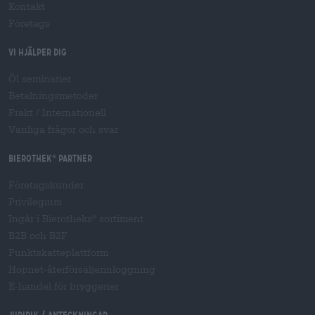
Kontakt
Företags
Vi hjälper dig
Öl seminarier
Betalningsmetoder
Frakt
/
Internationell
Vanliga frågor och svar
Bierothek
partner
®
Företagskunder
Privilegium
Ingår i Bierotheks
sortiment
®
B2B och B2F
Punktskatteplattform
Hopnet-återförsäljarinloggning
E-handel för bryggerier