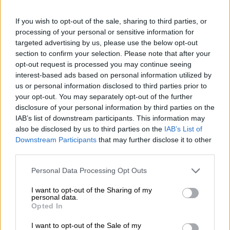
vissa är ivriga fans av de kvicka, fluffiga husdjuren,
beskriver andra sig själva som hundfantaster eller har en
If you wish to opt-out of the sale, sharing to third parties, or
förkärlek för fjäderklädda, fjällande eller bepansrade
processing of your personal or sensitive information for
följeslagare. För att undvika kontroverser kommer vi inte
targeted advertising by us, please use the below opt-out
att ta ställning här, men vi vågar anta att katten vi skulle
section to confirm your selection. Please note that after your
vilja presentera för dig nedan skulle kunna tilltala även
opt-out request is processed you may continue seeing
den mest övertygade hundälskaren.
interest-based ads based on personal information utilized by
Vi pratar om The Original Kitty, en ölfylld hyllning till de
us or personal information disclosed to third parties prior to
eleganta jägarna från FIRST Craft Beer-bryggeriet.
your opt-out. You may separately opt-out of the further
Kattbryggan är en amerikansk IPA smaksatt med mosaik-
disclosure of your personal information by third parties on the
och simcoe-humle. Bryggan tillför en stark alkoholhalt på
IAB’s list of downstream participants. This information may
6,1 % och en saftig symfoni av citrusfrukter, tropisk frukt
also be disclosed by us to third parties on the
IAB’s List of
och färska humletoner i glaset. Fruktcocktailen är
Downstream Participants
that may further disclose it to other
balanserad med skarpa 55 bitterhetsenheter och
third parties.
presenterar sig i ett kopparskimrande persikoguld. Den
försiktigt grumliga kroppen kröns med en krona av vitt,
Personal Data Processing Opt Outs
finporigt skum som doftar lockande av mogen frukt. Den
första klunken följer detta utmärkta första intryck och får
I want to opt-out of the Sharing of my
personal data.
fruktig fyllighet, syrlig humle och en smart balanserad
Opted In
beska.
I want to opt-out of the Sale of my
Original Kitty är en utsökt godbit för alla slags