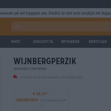
varande på att byggas om. Därför är det inte möjligt att lägga
Paket
Exklusivt Öl
Bryggerier
Bierstijlen
wijnbergperzik
Brouwerij 3 Fonteinen
Artikeln är för närvarande inte tillgänglig
€ 28,19
MEHRWEG
0,75 L Flaska € 36,07
/ L