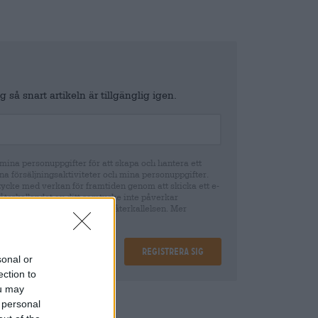
 så snart artikeln är tillgänglig igen.
ina personuppgifter för att skapa och hantera ett
na försäljningsaktiviteter och mina personuppgifter.
tycke med verkan för framtiden genom att skicka ett e-
återkallandet av ditt samtycke inte påverkar
cke fram till tidpunkten för återkallelsen. Mer
Registrera sig
sonal or
ection to
ou may
ing
€ 0,15
 personal