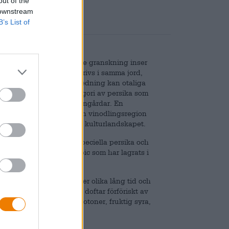
out of the
 downstream
B’s List of
emensamt, men vid närmare granskning inser
a gillar samma klimat, trivs i samma jord,
gd vatten. Av denna anledning kan otaliga
ill och med en underkategori av persika som
om traditionellt odlas i vingårdar. En
n från Mosel. Mosel är en vinodlingsregion
länge har varit en del av kulturlandskapet.
ökta smaken av denna speciella persika och
jnbergperzik är en lambic som har lagrats i
av lambics lagrade under olika lång tid och
ntydan av skum bildas och doftar förföriskt av
och ger sprudlande persikotoner, fruktig syra,