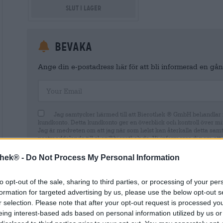
Slut i lager
Bevaka
Ange din e-postadress här för att bli informerad en gång
Your Email
Jag samtycker härmed till att Bierothek ® GmbH behandlar m
kundkonto. Detta kundkonto ger en överblick och kontroll över mi
Jag är medveten om att jag när som helst kan återkalla detta sam
postmeddelande till shop@bierothek.de. Vi informerar dig om att 
lagligheten av den behandling som utförs på grundval av ditt samty
information finns i vår
dataskyddsdeklaration
thek® -
Do Not Process My Personal Information
to opt-out of the sale, sharing to third parties, or processing of your per
formation for targeted advertising by us, please use the below opt-out s
r selection. Please note that after your opt-out request is processed y
* Priserna inkluderar lagstadgad moms. Plus
Frakt
plus
Insättn
eing interest-based ads based on personal information utilized by us or
* Priserna inkluderar punktskatt