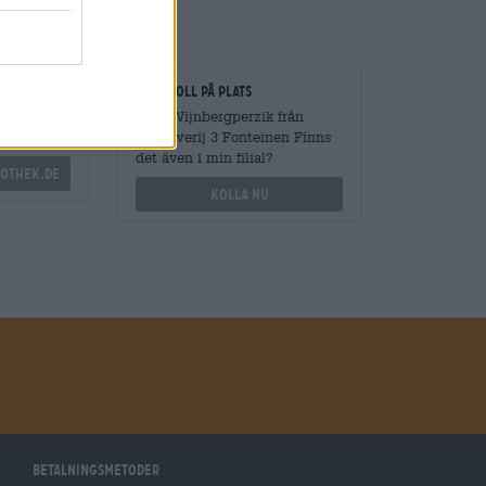
gare
Kontroll på plats
vantiteter
Vara Wijnbergperzik från
Brouwerij 3 Fonteinen Finns
det även i min filial?
othek.de
Kolla nu
Betalningsmetoder