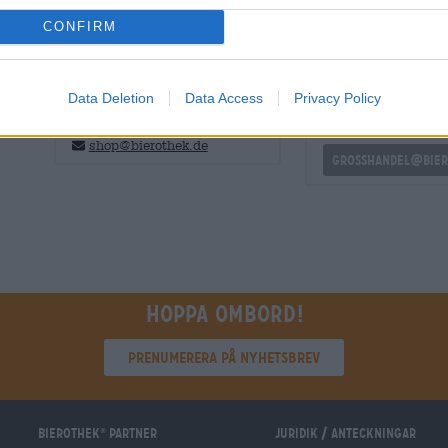
CONFIRM
GRATIS ÖLKONSULTATION
handlare eller krö
Data Deletion
Data Access
Privacy Policy
Har du frågor om denna öl? Vi
Vill du köpa större k
finns här för dig.
billigare?
shop@bierothek.de
grosshandel@bier
Hoppa ombord!
Prenumerera på nyhetsbrev
Bierothek
partner
Juridik / Anteckningar
®