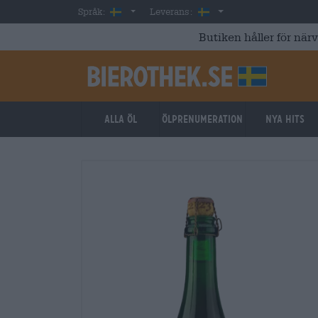
Skip to main content
Swedish
Sverige
Språk:
Leverans:
Butiken håller för när
Alla öl
ölprenumeration
Nya hits