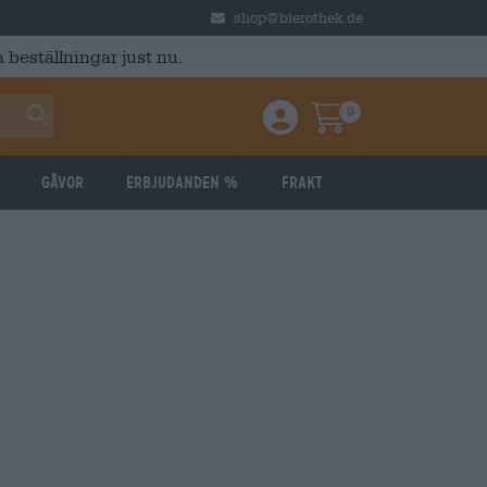
shop@bierothek.de
 beställningar just nu.
0
Einloggen / Anmelden
Warenkorb
Gåvor
Erbjudanden %
Frakt