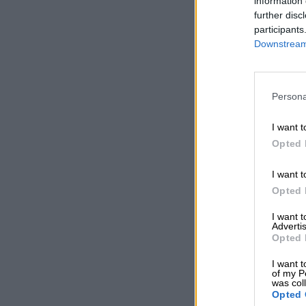
information 
further disc
participants
Downstream 
Persona
I want t
Opted 
I want t
Opted 
I want 
Advertis
Opted 
I want t
of my P
was col
Opted 