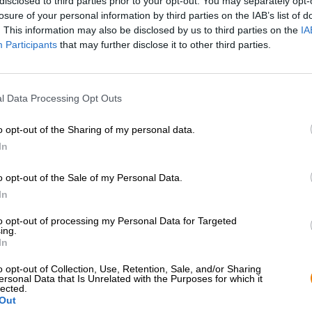
disclosed to third parties prior to your opt-out. You may separately opt-
losure of your personal information by third parties on the IAB’s list of
. This information may also be disclosed by us to third parties on the
IA
Beskrivning
Information
Recensioner
(0)
Participants
that may further disclose it to other third parties.
Vid en första anblick har persikor och vindruvor lite g
l Data Processing Opt Outs
man att de två växterna värdesätter samma livsmiljö: båd
kräver väldigt lika näringsämnen och en jämförbar män
persikoträd hittas på världens vingårdar och det finns t
o opt-out of the Sharing of my personal data.
refererar till denna plats. Vingårdspersikan är en frukt s
In
välsmakande specialitet bland dessa är vingårdspersika
med århundraden av tradition och en plats där persikor 
o opt-out of the Sale of my Personal Data.
Bryggeriet 3 Fonteinen från Belgien uppskattar den uts
In
sätter den därför i centrum för ölet med samma namn: Wi
to opt-out of processing my Personal Data for Targeted
fyra månader på persikor från Mosel.
ing.
In
3 Fonteinen Wijnbergperzik är baserad på en blandning 
flyter in i glaset i ett vackert orange guld. En flyktig a
o opt-out of Collection, Use, Retention, Sale, and/or Sharing
saftiga persikor. Smaken följer det första doftintrycket 
ersonal Data that Is Unrelated with the Purposes for which it
citrustoner, jordnära ek och blommig humle till tungan.
lected.
Out