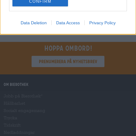
CONFIRM
Kolla nu
Data Deletion
Data Access
Privacy Policy
Hoppa ombord!
Prenumerera på nyhetsbrev
Om Bierothek
Jobb på Bierothek
®
Hållbarhet
Socialt engagemang
Trycka
Tidskrift
Nedladdningar