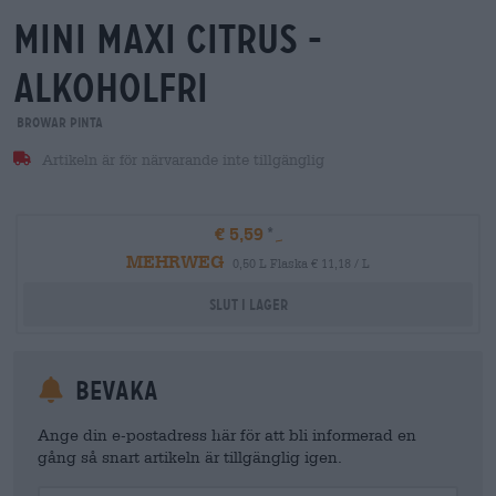
mini maxi citrus -
alkoholfri
Browar Pinta
Artikeln är för närvarande inte tillgänglig
€ 5,59
MEHRWEG
0,50 L Flaska € 11,18 / L
Slut i lager
Bevaka
Ange din e-postadress här för att bli informerad en
gång så snart artikeln är tillgänglig igen.
Your Email