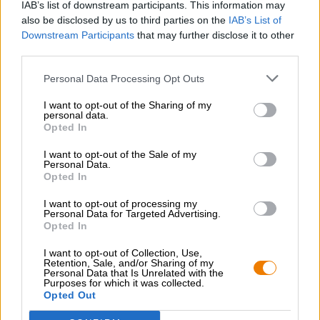
IAB’s list of downstream participants. This information may
also be disclosed by us to third parties on the
IAB’s List of
Prova Mini Maxi Citrus - Alkoholfri från Pinta och beställ
Downstream Participants
that may further disclose it to other
snabbt och bekvämt online! Bierothek
Snabb leverans ✓
®
third parties.
Brett utbud ✓ Rättvisa priser ✓
Personal Data Processing Opt Outs
I want to opt-out of the Sharing of my
GRATIS ÖLKONSULTATION
personal data.
Opted In
Har du frågor om denna öl? Vi finns här för dig.
shop@bierothek.de
I want to opt-out of the Sale of my
Personal Data.
Opted In
handlare eller krögare
I want to opt-out of processing my
Vill du köpa större kvantiteter billigare?
Personal Data for Targeted Advertising.
Opted In
grosshandel@bierothek.de
I want to opt-out of Collection, Use,
Retention, Sale, and/or Sharing of my
Personal Data that Is Unrelated with the
Kontroll på plats
Purposes for which it was collected.
Opted Out
Vara Mini Maxi Citrus - Alkoholfrei från Browar Pinta Finns
det även i min filial?