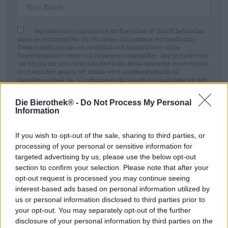
Jag samtycker härmed till att Bierothek ® GmbH behandlar
mina personuppgifter för att skapa och hantera ett kundkonto.
Detta kundkonto ger en överblick och kontroll över mina
försäljningsaktiviteter och mina personuppgifter. Jag är medveten
om att jag när som helst kan återkalla detta samtycke med verkan
för framtiden genom att skicka ett e-postmeddelande till
shop@bierothek.de. Vi informerar dig om att återkallandet av ditt
samtycke inte påverkar lagligheten av den behandling som utförs
på grundval av ditt samtycke fram till tidpunkten för återkallelsen.
Die Bierothek® -
Do Not Process My Personal
Mer information finns i vår
dataskyddsdeklaration
Information
Registrera sig
If you wish to opt-out of the sale, sharing to third parties, or
processing of your personal or sensitive information for
targeted advertising by us, please use the below opt-out
* Priserna inkluderar lagstadgad moms. Plus
Frakt
plus
Insättning
€
section to confirm your selection. Please note that after your
0,25
opt-out request is processed you may continue seeing
interest-based ads based on personal information utilized by
Beskrivning
us or personal information disclosed to third parties prior to
Information
Recensioner
(0)
your opt-out. You may separately opt-out of the further
disclosure of your personal information by third parties on the
Mini Maxi Citrus - Köp alkoholfri öl online | Bierothek
®