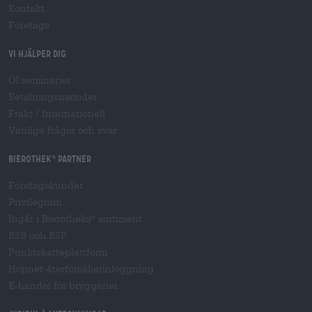
Kontakt
Företags
Vi hjälper dig
Öl seminarier
Betalningsmetoder
Frakt
/
Internationell
Vanliga frågor och svar
Bierothek
partner
®
Företagskunder
Privilegium
Ingår i Bierotheks
sortiment
®
B2B och B2F
Punktskatteplattform
Hopnet-återförsäljarinloggning
E-handel för bryggerier