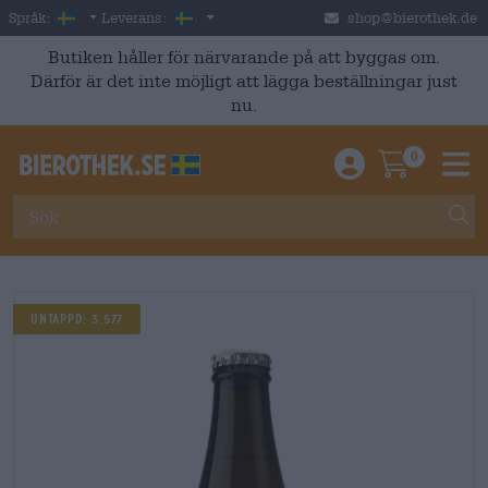
Skip to main content
Swedish
Sverige
Språk:
Leverans:
shop@bierothek.de
Butiken håller för närvarande på att byggas om.
Därför är det inte möjligt att lägga beställningar just
nu.
0
Einloggen / An
Warenkor
M
Untappd: 3.577